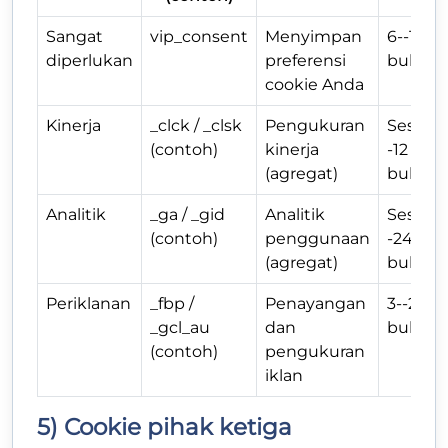
Sangat
vip_consent
Menyimpan
6--12
diperlukan
preferensi
bulan
cookie Anda
Kinerja
_clck / _clsk
Pengukuran
Sesi-
(contoh)
kinerja
-12
(agregat)
bulan
Analitik
_ga / _gid
Analitik
Sesi-
(contoh)
penggunaan
-24
(agregat)
bulan
Periklanan
_fbp /
Penayangan
3--24
_gcl_au
dan
bulan
(contoh)
pengukuran
iklan
5) Cookie pihak ketiga