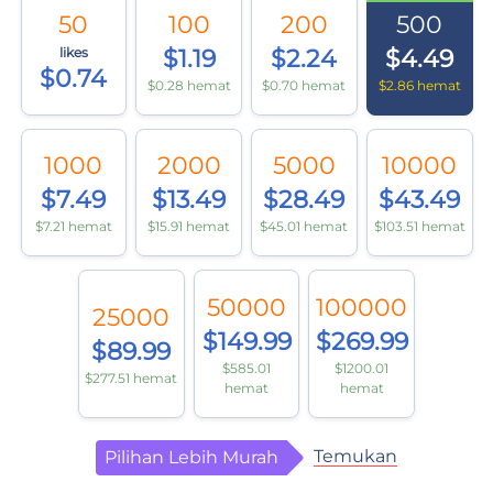
50
100
200
500
likes
$1.19
$2.24
$4.49
$0.74
$0.28 hemat
$0.70 hemat
$2.86 hemat
1000
2000
5000
10000
$7.49
$13.49
$28.49
$43.49
$7.21 hemat
$15.91 hemat
$45.01 hemat
$103.51 hemat
50000
100000
25000
$149.99
$269.99
$89.99
$585.01
$1200.01
$277.51 hemat
hemat
hemat
Temukan
Pilihan Lebih Murah