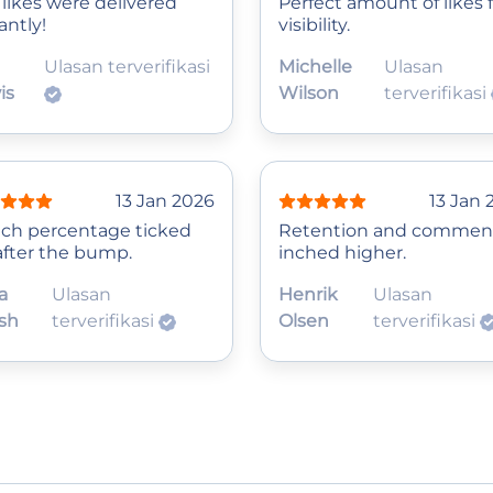
 likes were delivered
Perfect amount of likes 
antly!
visibility.
Ulasan terverifikasi
Michelle
Ulasan
is
Wilson
terverifikasi
13 Jan 2026
13 Jan 
ch percentage ticked
Retention and commen
after the bump.
inched higher.
a
Ulasan
Henrik
Ulasan
sh
terverifikasi
Olsen
terverifikasi