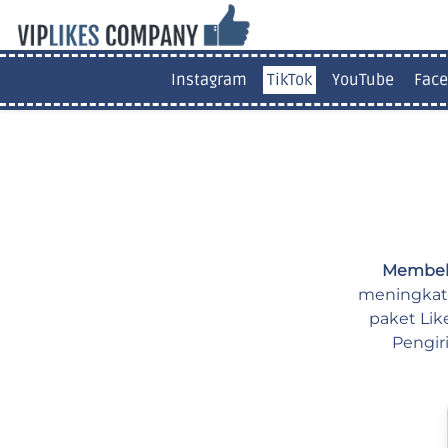
Instagram
TikTok
YouTube
Face
Membeli
meningkatk
paket Lik
Pengir