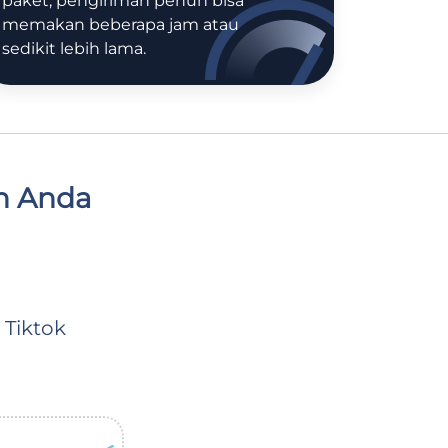
paket, pengiriman penuh bisa
memakan beberapa jam atau
sedikit lebih lama.
n Anda
Tiktok