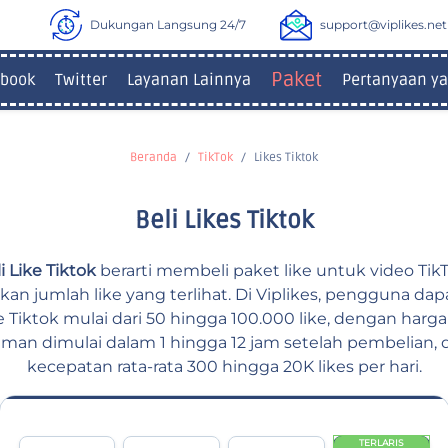
Dukungan Langsung 24/7
support@viplikes.net
Paket
book
Twitter
Layanan Lainnya
Pertanyaan ya
Beranda
TikTok
Likes Tiktok
Beli Likes Tiktok
 Like Tiktok
berarti membeli paket like untuk video Tik
an jumlah like yang terlihat. Di Viplikes, pengguna da
e Tiktok mulai dari 50 hingga 100.000 like, dengan harga 
iman dimulai dalam 1 hingga 12 jam setelah pembelian,
kecepatan rata-rata 300 hingga 20K likes per hari.
TERLARIS