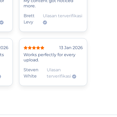
for
My content got noticed
more.
Brett
Ulasan terverifikasi
Levy
2026
13 Jan 2026
ts
Works perfectly for every
upload.
Steven
Ulasan
White
terverifikasi