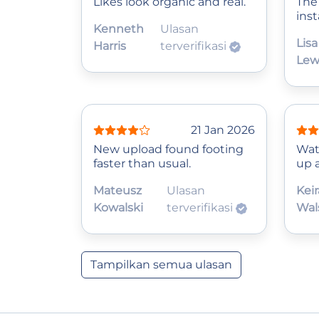
Likes look organic and real.
The
inst
Kenneth
Ulasan
Lisa
Harris
terverifikasi
Lew
21 Jan 2026
New upload found footing
Wat
faster than usual.
up 
Mateusz
Ulasan
Keir
Kowalski
terverifikasi
Wal
Tampilkan semua ulasan