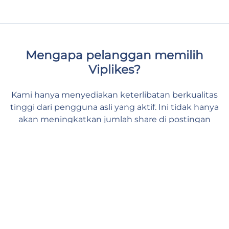
Mengapa pelanggan memilih
Viplikes?
Kami hanya menyediakan keterlibatan berkualitas
tinggi dari pengguna asli yang aktif. Ini tidak hanya
akan meningkatkan jumlah share di postingan
Anda, tetapi juga dapat memberikan efek positif
pada metrik Instagram Anda. Bersama kami, Anda
dapat memberikan dukungan yang dibutuhkan
konten Anda dan merasa aman serta nyaman.