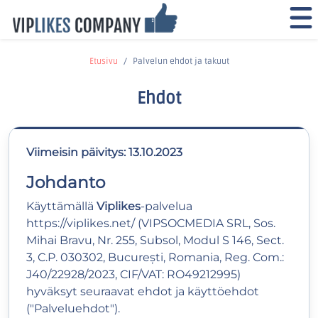
Etusivu
Palvelun ehdot ja takuut
Ehdot
Viimeisin päivitys: 13.10.2023
Johdanto
Käyttämällä
Viplikes
-palvelua
https://viplikes.net/
(VIPSOCMEDIA SRL, Sos.
Mihai Bravu, Nr. 255, Subsol, Modul S 146, Sect.
3, C.P. 030302, București, Romania, Reg. Com.:
J40/22928/2023, CIF/VAT: RO49212995)
hyväksyt seuraavat ehdot ja käyttöehdot
("Palveluehdot").