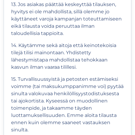
13. Jos asiakas päättää keskeyttää tilauksen,
hyvitys ei ole mahdollista, sillä olemme jo
käyttäneet varoja kampanjan toteuttamiseen
eikä tilausta voida peruuttaa ilman
taloudellisia tappioita.
14. Käytämme sekä aitoja että keinotekoisia
tilejä tilisi mainontaan. Yhdistetty
lähestymistapa mahdollistaa tehokkaan
kasvun ilman vaaraa tilillesi.
15. Turvallisuussyistä ja petosten estämiseksi
voimme (tai maksukumppanimme voi) pyytää
sinulta valokuvaa henkilöllisyystodistuksesta
tai ajokortista. Kyseessä on muodollinen
toimenpide, ja takaamme täyden
luottamuksellisuuden. Emme aloita tilausta
ennen kuin olemme saaneet vastauksen
sinulta.