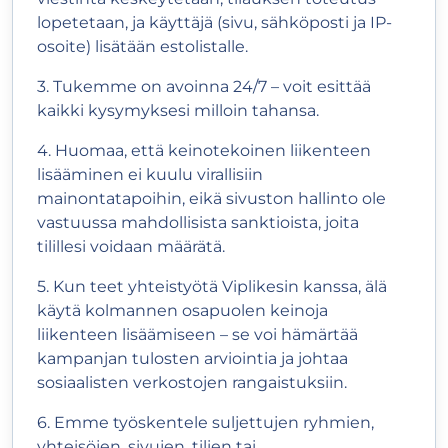
lopetetaan, ja käyttäjä (sivu, sähköposti ja IP-
osoite) lisätään estolistalle.
3. Tukemme on avoinna 24/7 – voit esittää
kaikki kysymyksesi milloin tahansa.
4. Huomaa, että keinotekoinen liikenteen
lisääminen ei kuulu virallisiin
mainontatapoihin, eikä sivuston hallinto ole
vastuussa mahdollisista sanktioista, joita
tilillesi voidaan määrätä.
5. Kun teet yhteistyötä Viplikesin kanssa, älä
käytä kolmannen osapuolen keinoja
liikenteen lisäämiseen – se voi hämärtää
kampanjan tulosten arviointia ja johtaa
sosiaalisten verkostojen rangaistuksiin.
6. Emme työskentele suljettujen ryhmien,
yhteisöjen, sivujen, tilien tai