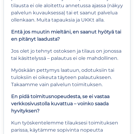
tilausta ei ole aloitettu annetussa ajassa (näkyy
palvelun kuvauksessa) tai et saanut palvelua
ollenkaan. Muita tapauksia ja UKK:t alla.
Entä jos muutin mieltäni, en saanut hyötyä tai
en pitänyt laadusta?
Jos olet jo tehnyt ostoksen ja tilaus on jonossa
tai käsittelyssä – palautus ei ole mahdollinen.
Myöskään pettymys laatuun, odotuksiin tai
tuloksiin ei oikeuta täyteen palautukseen.
Takaamme vain palvelun toimituksen.
En pidä toimitusnopeudesta, se ei vastaa
verkkosivustolla kuvattua – voinko saada
hyvityksen?
Kun työskentelemme tilauksesi toimituksen
parissa, käytämme sopivinta nopeutta