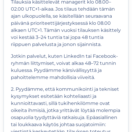
Tilauksia käsittelevät managerit klo 08.00–
02.00 UTC+1-aikaa. Jos tilaus tehdään tämän
ajan ulkopuolella, se käsitellään seuraavana
päivänä prioriteettijärjestyksessä klo 08.00
alkaen UTC+1. Tämän vuoksi tilauksen käsittely
voi kestää 3–24 tuntia tai jopa 48 tuntia
riippuen palvelusta ja jonon sijainnista.
Jotkin palvelut, kuten LinkedIn tai Facebook-
ryhmän liittymiset, voivat alkaa 48–72 tunnin
kuluessa. Pyydämme kärsivällisyyttä ja
pahoittelemme mahdollisia viiveitä.
2. Pyydämme, että kommunikointi ja tekniset
kysymykset esitetään kohteliaasti ja
kunnioittavasti, sillä tukihenkilömme ovat
oikeita ihmisiä, jotka yrittävät löytää molempia
osapuolia tyydyttäviä ratkaisuja. Epäasiallinen
tai loukkaava käytös johtaa suojatoimiin:
viestintä keskeytetään, tilauksen toteutus