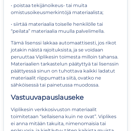
• poistaa tekijänoikeus- tai muita
omistusoikeusmerkintöjä materiaalista;
• siirtää materiaalia toiselle henkilölle tai
“peilata” materiaalia muulla palvelimella.
Tämä lisenssi lakkaa automaattisesti, jos rikot
jotakin näistä rajoituksista, ja se voidaan
peruuttaa Viplikesin toimesta milloin tahansa.
Materiaalien tarkastelun päätyttyä tai lisenssin
päättyessä sinun on tuhottava kaikki ladatut
materiaalit riippumatta siitä, ovatko ne
sähköisessä tai painetussa muodossa.
Vastuuvapauslauseke
Viplikesin verkkosivuston materiaalit
toimitetaan “sellaisena kuin ne ovat”. Viplikes
ei anna mitään takuita, nimenomaisia tai
epäsuoria, ja kieltäytyy täten kaikista muista