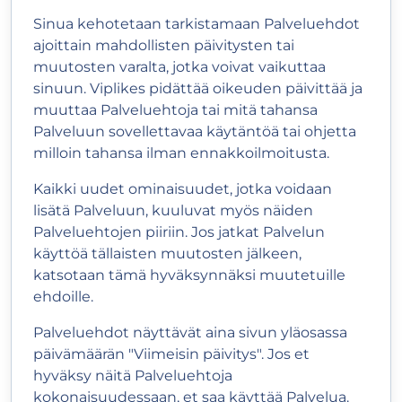
Sinua kehotetaan tarkistamaan Palveluehdot
ajoittain mahdollisten päivitysten tai
muutosten varalta, jotka voivat vaikuttaa
sinuun. Viplikes pidättää oikeuden päivittää ja
muuttaa Palveluehtoja tai mitä tahansa
Palveluun sovellettavaa käytäntöä tai ohjetta
milloin tahansa ilman ennakkoilmoitusta.
Kaikki uudet ominaisuudet, jotka voidaan
lisätä Palveluun, kuuluvat myös näiden
Palveluehtojen piiriin. Jos jatkat Palvelun
käyttöä tällaisten muutosten jälkeen,
katsotaan tämä hyväksynnäksi muutetuille
ehdoille.
Palveluehdot näyttävät aina sivun yläosassa
päivämäärän "Viimeisin päivitys". Jos et
hyväksy näitä Palveluehtoja
kokonaisuudessaan, et saa käyttää Palvelua.