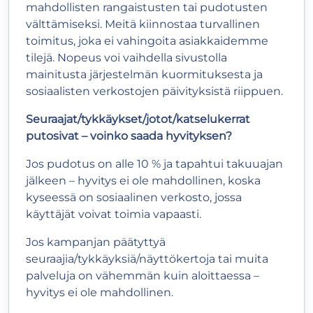
mahdollisten rangaistusten tai pudotusten
välttämiseksi. Meitä kiinnostaa turvallinen
toimitus, joka ei vahingoita asiakkaidemme
tilejä. Nopeus voi vaihdella sivustolla
mainitusta järjestelmän kuormituksesta ja
sosiaalisten verkostojen päivityksistä riippuen.
Seuraajat/tykkäykset/jotot/katselukerrat
putosivat – voinko saada hyvityksen?
Jos pudotus on alle 10 % ja tapahtui takuuajan
jälkeen – hyvitys ei ole mahdollinen, koska
kyseessä on sosiaalinen verkosto, jossa
käyttäjät voivat toimia vapaasti.
Jos kampanjan päätyttyä
seuraajia/tykkäyksiä/näyttökertoja tai muita
palveluja on vähemmän kuin aloittaessa –
hyvitys ei ole mahdollinen.