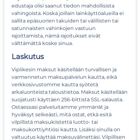
edustaja olisi saanut tiedon mahdollisista
vahingoista. Koska joillain lainkäyttöalueilla ei
sallita epäsuorien takuiden tai välillisten tai
satunnaisten vahinkojen vastuun
rajoittamista, nämä rajoitukset eivät
välttämättä koske sinua.
Laskutus
Viplikesin maksut käsitellään turvallisen ja
varmennetun maksupalvelun kautta, eikä
verkkosivustomme kautta syötetä
arkaluonteista taloustietoa. Maksut käsitellään
suojatusti käyttäen 256-bittistä SSL-salausta.
Ostaessasi palveluitamme ymmärrät ja
hyväksyt selkeästi, mitä ostat, etkä esitä
vilpillistä maksukiistettä luotto- tai
maksukorttiyhtiösi kautta. Lisäksi sinulla on
valtuutus käyttää maksuvälinettäsi. Vilpillisen