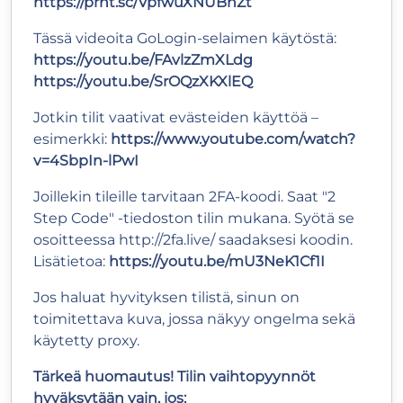
https://prnt.sc/VpfwuXNUBhZt
Tässä videoita GoLogin-selaimen käytöstä:
https://youtu.be/FAvlzZmXLdg
https://youtu.be/SrOQzXKXlEQ
Jotkin tilit vaativat evästeiden käyttöä –
esimerkki:
https://www.youtube.com/watch?
v=4SbpIn-lPwI
Joillekin tileille tarvitaan 2FA-koodi. Saat "2
Step Code" -tiedoston tilin mukana. Syötä se
osoitteessa http://2fa.live/ saadaksesi koodin.
Lisätietoa:
https://youtu.be/mU3NeK1Cf1I
Jos haluat hyvityksen tilistä, sinun on
toimitettava kuva, jossa näkyy ongelma sekä
käytetty proxy.
Tärkeä huomautus! Tilin vaihtopyynnöt
hyväksytään vain, jos: