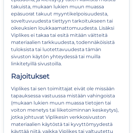
takuista, mukaan lukien muun muassa
epäsuorat takuut myyntikelpoisuudesta,
soveltuvuudesta tiettyyn tarkoitukseen tai
oikeuksien loukkaamattomuudesta. Lisäksi
Viplikes ei takaa tai esitä mitään väitteitä
materiaalien tarkkuudesta, todennäköisistä
tuloksista tai luotettavuudesta tämän
sivuston käytön yhteydessä tai muilla
linkitetyillä sivustoilla.
Rajoitukset
Viplikes tai sen toimittajat eivät ole missään
tapauksessa vastuussa mistään vahingoista
(mukaan lukien muun muassa tietojen tai
voiton menetys tai liiketoiminnan keskeytys),
jotka johtuvat Viplikesin verkkosivuston
materiaalien käytöstä tai kyvyttömyydestä
käyttää niitä, vaikka Viplikes tai valtuutettu