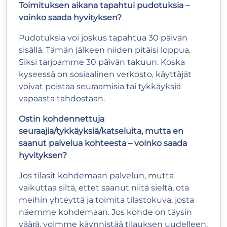
Toimituksen aikana tapahtui pudotuksia –
voinko saada hyvityksen?
Pudotuksia voi joskus tapahtua 30 päivän
sisällä. Tämän jälkeen niiden pitäisi loppua.
Siksi tarjoamme 30 päivän takuun. Koska
kyseessä on sosiaalinen verkosto, käyttäjät
voivat poistaa seuraamisia tai tykkäyksiä
vapaasta tahdostaan.
Ostin kohdennettuja
seuraajia/tykkäyksiä/katseluita, mutta en
saanut palvelua kohteesta – voinko saada
hyvityksen?
Jos tilasit kohdemaan palvelun, mutta
vaikuttaa siltä, ettet saanut niitä sieltä, ota
meihin yhteyttä ja toimita tilastokuva, josta
näemme kohdemaan. Jos kohde on täysin
väärä, voimme käynnistää tilauksen uudelleen,