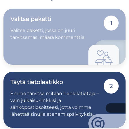
Valitse paketti
1
Valitse paketti, jossa on juuri
tarvitsemasi määrä kommenttia.
Täytä tietolaatikko
2
Emme tarvitse mitään henkilötietoja –
vain julkaisu-linkkisi ja
sähköpostiosoitteesi, jotta voimme
lähettää sinulle etenemispäivityksiä.