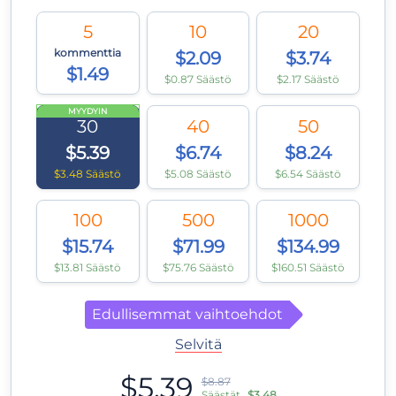
5
10
20
kommenttia
$2.09
$3.74
$1.49
$0.87 Säästö
$2.17 Säästö
MYYDYIN
30
40
50
$5.39
$6.74
$8.24
$3.48 Säästö
$5.08 Säästö
$6.54 Säästö
100
500
1000
$15.74
$71.99
$134.99
$13.81 Säästö
$75.76 Säästö
$160.51 Säästö
Edullisemmat vaihtoehdot
Selvitä
$5.39
$8.87
Säästät
$3.48