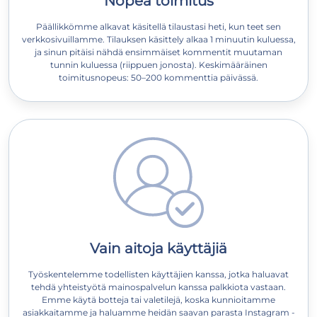
Nopea toimitus
Päällikkömme alkavat käsitellä tilaustasi heti, kun teet sen
verkkosivuillamme. Tilauksen käsittely alkaa 1 minuutin kuluessa,
ja sinun pitäisi nähdä ensimmäiset kommentit muutaman
tunnin kuluessa (riippuen jonosta). Keskimääräinen
toimitusnopeus: 50–200 kommenttia päivässä.
Vain aitoja käyttäjiä
Työskentelemme todellisten käyttäjien kanssa, jotka haluavat
tehdä yhteistyötä mainospalvelun kanssa palkkiota vastaan.
Emme käytä botteja tai valetilejä, koska kunnioitamme
asiakkaitamme ja haluamme heidän saavan parasta Instagram -