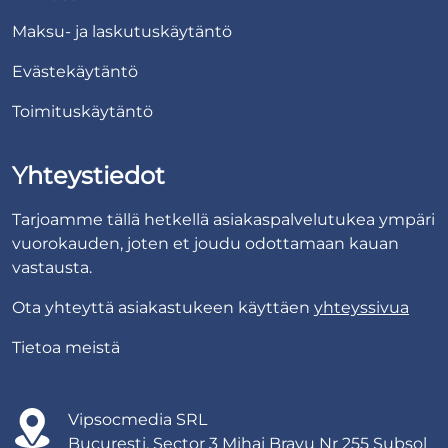
Maksu- ja laskutuskäytäntö
Evästekäytäntö
Toimituskäytäntö
Yhteystiedot
Tarjoamme tällä hetkellä asiakaspalvelutukea ympäri
vuorokauden, joten et joudu odottamaan kauan
vastausta.
Ota yhteyttä asiakastukeen käyttäen
yhteyssivua
Tietoa meistä
Vipsocmedia SRL
București, Sector 3 Mihai Bravu Nr 255 Subsol