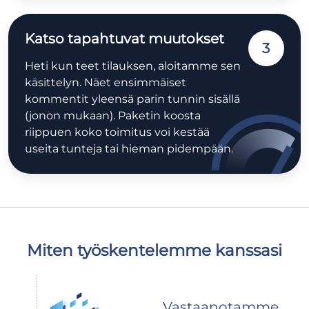
Katso tapahtuvat muutokset
3
Heti kun teet tilauksen, aloitamme sen
käsittelyn. Näet ensimmäiset
kommentit yleensä parin tunnin sisällä
(jonon mukaan). Paketin koosta
riippuen koko toimitus voi kestää
useita tunteja tai hieman pidempään.
Miten työskentelemme kanssasi
Vastaanotamme