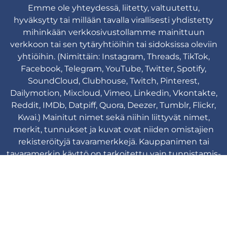
Emme ole yhteydessä, liitetty, valtuutettu,
hyväksytty tai millään tavalla virallisesti yhdistetty
mihinkään verkkosivustollamme mainittuun
verkkoon tai sen tytäryhtiöihin tai sidoksissa oleviin
yhtiöihin. (Nimittäin: Instagram, Threads, TikTok,
Facebook, Telegram, YouTube, Twitter, Spotify,
SoundCloud, Clubhouse, Twitch, Pinterest,
Dailymotion, Mixcloud, Vimeo, Linkedin, Vkontakte,
Reddit, IMDb, Datpiff, Quora, Deezer, Tumblr, Flickr,
Kwai.) Mainitut nimet sekä niihin liittyvät nimet,
merkit, tunnukset ja kuvat ovat niiden omistajien
rekisteröityjä tavaramerkkejä. Kauppanimen tai
tavaramerkin käyttö on tarkoitettu vain tunnistamis-
ja viittaustarkoituksiin eikä se viittaa mihinkään
yhteyteen tavaramerkin omistajan kanssa.
Viplikes © Copyright. 2013-2026 Kaikki
oikeudet pidätetään