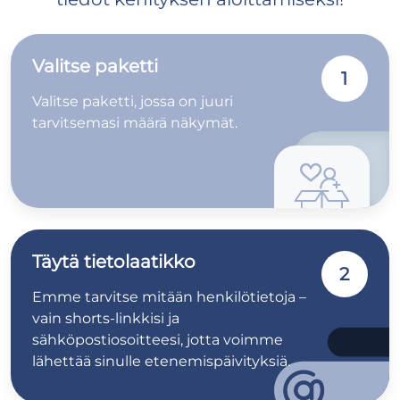
Valitse paketti
1
Valitse paketti, jossa on juuri
tarvitsemasi määrä näkymät.
Täytä tietolaatikko
2
Emme tarvitse mitään henkilötietoja –
vain shorts-linkkisi ja
sähköpostiosoitteesi, jotta voimme
lähettää sinulle etenemispäivityksiä.