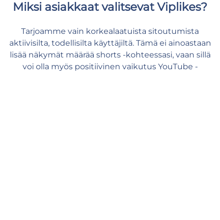
Miksi asiakkaat valitsevat Viplikes?
Tarjoamme vain korkealaatuista sitoutumista
aktiivisilta, todellisilta käyttäjiltä. Tämä ei ainoastaan
lisää näkymät määrää shorts -kohteessasi, vaan sillä
voi olla myös positiivinen vaikutus YouTube -
mittareihisi. Kanssamme voit antaa sisällöllesi sen
tarvitseman tuen ja tuntea olosi turvalliseksi ja
rennoksi.
Nopea toimitus