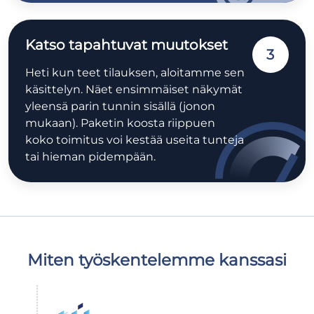
Katso tapahtuvat muutokset
3
Heti kun teet tilauksen, aloitamme sen
käsittelyn. Näet ensimmäiset näkymät
yleensä parin tunnin sisällä (jonon
mukaan). Paketin koosta riippuen
koko toimitus voi kestää useita tunteja
tai hieman pidempään.
Miten työskentelemme kanssasi