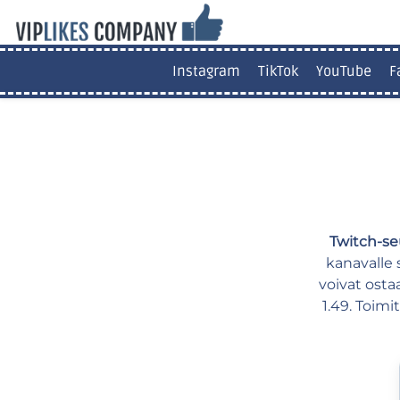
Instagram
TikTok
YouTube
F
Twitch-se
kanavalle 
voivat osta
1.49. Toim