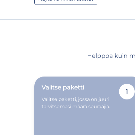
Helppoa kuin mik
Valitse paketti
1
Valitse paketti, jossa on juuri
tarvitsemasi määrä seuraajia.