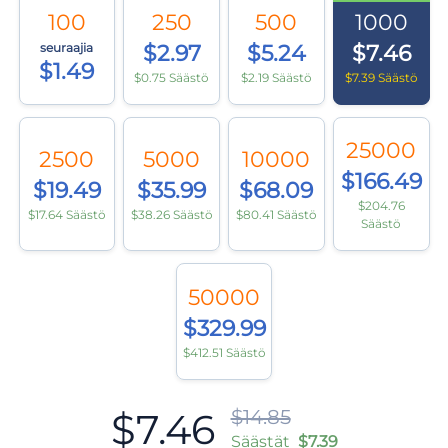
100
250
500
1000
seuraajia
$2.97
$5.24
$7.46
$1.49
$0.75 Säästö
$2.19 Säästö
$7.39 Säästö
25000
2500
5000
10000
$166.49
$19.49
$35.99
$68.09
$204.76
$17.64 Säästö
$38.26 Säästö
$80.41 Säästö
Säästö
50000
$329.99
$412.51 Säästö
$7.46
$14.85
Säästät
$7.39