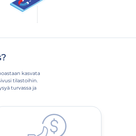
s?
inoastaan kasvata
vusi tilastoihin.
ysyä turvassa ja