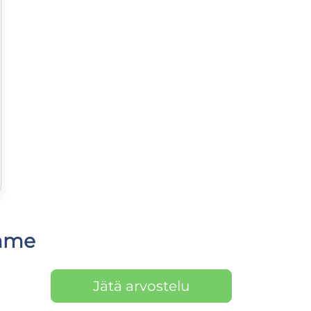
amme
Jätä arvostelu