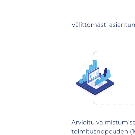
Välittömästi asiantun
Arvioitu valmistumis
toimitusnopeuden (10