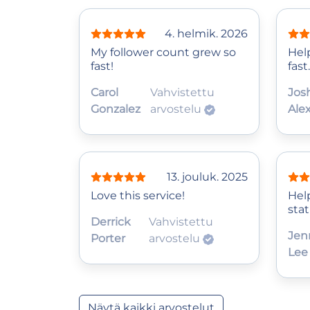
4. helmik. 2026
My follower count grew so
Help
fast!
fast.
Carol
Vahvistettu
Jos
Gonzalez
arvostelu
Ale
13. jouluk. 2025
Love this service!
Hel
stat
Derrick
Vahvistettu
Jen
Porter
arvostelu
Lee
Näytä kaikki arvostelut