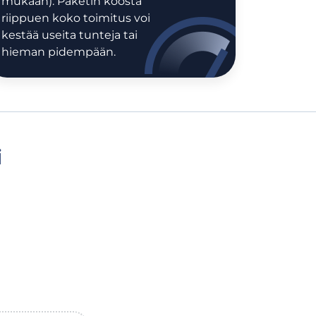
mukaan). Paketin koosta
riippuen koko toimitus voi
kestää useita tunteja tai
hieman pidempään.
i