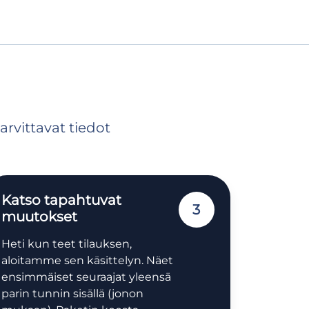
arvittavat tiedot
Katso tapahtuvat
3
muutokset
Heti kun teet tilauksen,
aloitamme sen käsittelyn. Näet
ensimmäiset seuraajat yleensä
parin tunnin sisällä (jonon