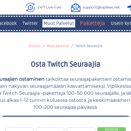
24/7 Live-tuki
support@viplikes.net
Paketteja
acebook
Twitter
Muut Palvelut
Usein ky
Etusivu
Muut palvelut
Twitch Seuraajia
Osta Twitch Seuraajia
uraajien ostaminen
tarkoittaa seuraajapakettien ostamis
sen näkyvän seuraajamäärän kasvattamiseksi. Viplikesiss
a Twitch Seuraajia -paketteja 100–50 000 seuraajalle, ja l
itus alkaa 1–12 tunnin kuluessa ostosta, ja keskimääräine
100–200 seuraajaa päivässä.
MYYDYIN