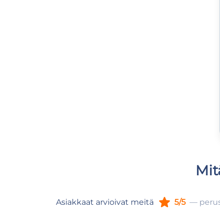
Mit
Asiakkaat arvioivat meitä
5/5
— perus