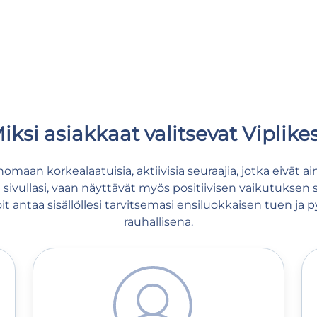
iksi asiakkaat valitsevat Viplike
maan korkealaatuisia, aktiivisia seuraajia, jotka eivät a
 sivullasi, vaan näyttävät myös positiivisen vaikutuksen si
antaa sisällöllesi tarvitsemasi ensiluokkaisen tuen ja p
rauhallisena.