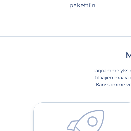
pakettiin
M
Tarjoamme yksino
tilaajien määrää
Kanssamme voit 