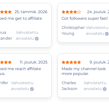
25. tammik. 2026
24. jouluk.
ed me get to affiliate
Got followers super fast!
Christopher
Vahvistettu
hua
Vahvistettu
Young
arvostelu
xander
arvostelu
11. jouluk. 2025
9. jouluk.
ped me reach affiliate
Made my channel look
us.
more popular.
nifer
Vahvistettu
Charles
Vahvistettu
arvostelu
Jackson
arvostelu