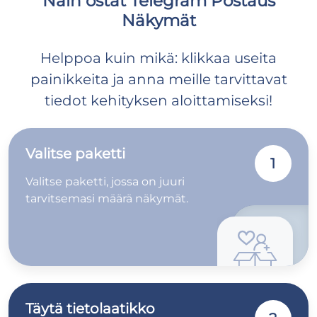
Näin ostat Telegram Postaus
Näkymät
Helppoa kuin mikä: klikkaa useita
painikkeita ja anna meille tarvittavat
tiedot kehityksen aloittamiseksi!
Valitse paketti
1
Valitse paketti, jossa on juuri
tarvitsemasi määrä näkymät.
Täytä tietolaatikko