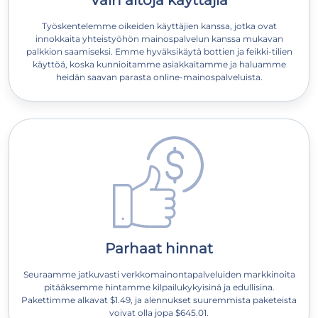
Vain aitoja käyttäjiä
Työskentelemme oikeiden käyttäjien kanssa, jotka ovat
innokkaita yhteistyöhön mainospalvelun kanssa mukavan
palkkion saamiseksi. Emme hyväksikäytä bottien ja feikki-tilien
käyttöä, koska kunnioitamme asiakkaitamme ja haluamme
heidän saavan parasta online-mainospalveluista.
Parhaat hinnat
Seuraamme jatkuvasti verkkomainontapalveluiden markkinoita
pitääksemme hintamme kilpailukykyisinä ja edullisina.
Pakettimme alkavat $1.49, ja alennukset suuremmista paketeista
voivat olla jopa $645.01.