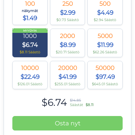
100
250
500
näkymät
$2.99
$4.49
$1.49
$0.73 Säästö
$2.94 Säästö
MYYDYIN
1000
2000
5000
$6.74
$8.99
$11.99
$8.11 Säästö
$20.71 Säästö
$62.26 Säästö
10000
20000
50000
$22.49
$41.99
$97.49
$126.01 Säästö
$255.01 Säästö
$645.01 Säästö
$6.74
$14.85
Säästät
$8.11
Osta nyt