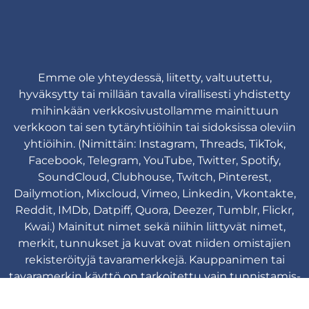
Emme ole yhteydessä, liitetty, valtuutettu,
hyväksytty tai millään tavalla virallisesti yhdistetty
mihinkään verkkosivustollamme mainittuun
verkkoon tai sen tytäryhtiöihin tai sidoksissa oleviin
yhtiöihin. (Nimittäin: Instagram, Threads, TikTok,
Facebook, Telegram, YouTube, Twitter, Spotify,
SoundCloud, Clubhouse, Twitch, Pinterest,
Dailymotion, Mixcloud, Vimeo, Linkedin, Vkontakte,
Reddit, IMDb, Datpiff, Quora, Deezer, Tumblr, Flickr,
Kwai.) Mainitut nimet sekä niihin liittyvät nimet,
merkit, tunnukset ja kuvat ovat niiden omistajien
rekisteröityjä tavaramerkkejä. Kauppanimen tai
tavaramerkin käyttö on tarkoitettu vain tunnistamis-
ja viittaustarkoituksiin eikä se viittaa mihinkään