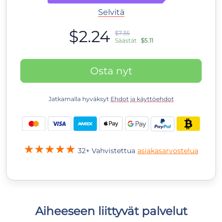
Selvitä
$2.24
$7.35
Säästät
$5.11
Osta nyt
Jatkamalla hyväksyt
Ehdot ja käyttöehdot
32+ Vahvistettua
asiakasarvostelua
Aiheeseen liittyvät palvelut