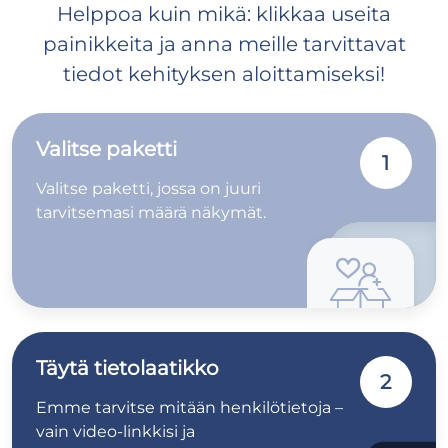
Helppoa kuin mikä: klikkaa useita
painikkeita ja anna meille tarvittavat
tiedot kehityksen aloittamiseksi!
Valitse paketti
1
Valitse paketti, jossa on juuri
tarvitsemasi määrä näkymät.
Täytä tietolaatikko
2
Emme tarvitse mitään henkilötietoja –
vain video-linkkisi ja