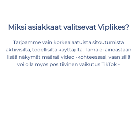
Miksi asiakkaat valitsevat Viplikes?
Tarjoamme vain korkealaatuista sitoutumista
aktiivisilta, todellisilta käyttäjiltä. Tämä ei ainoastaan
lisää näkymät määrää video -kohteessasi, vaan sillä
voi olla myös positiivinen vaikutus TikTok -
mittareihisi. Kanssamme voit antaa sisällöllesi sen
tarvitseman tuen ja tuntea olosi turvalliseksi ja
rennoksi.