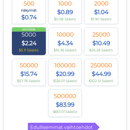
500
1000
2000
näkymät
$0.89
$1.04
$0.74
$0.58 Säästö
$1.90 Säästö
MYYDYIN
5000
10000
25000
$2.24
$4.34
$10.49
$5.11 Säästö
$10.36 Säästö
$26.26 Säästö
50000
100000
250000
$15.74
$20.99
$44.99
$57.76 Säästö
$126.01 Säästö
$322.51 Säästö
500000
$83.99
$651.01 Säästö
Edullisemmat vaihtoehdot