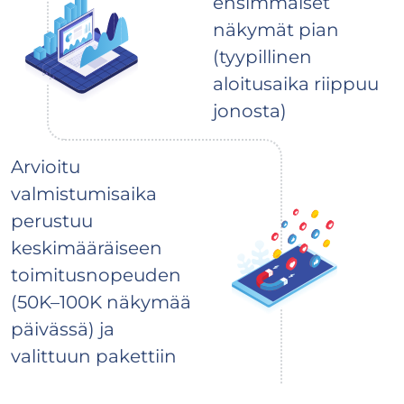
ensimmäiset
näkymät pian
(tyypillinen
aloitusaika riippuu
jonosta)
Arvioitu
valmistumisaika
perustuu
keskimääräiseen
toimitusnopeuden
(50K–100K näkymää
päivässä) ja
valittuun pakettiin