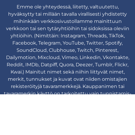
Emme ole yhteydessä, liitetty, valtuutettu,
hyväksytty tai millään tavalla virallisesti yhdistetty
mihinkään verkkosivustollamme mainittuun
verkkoon tai sen tytäryhtiöihin tai sidoksissa oleviin
yhtiöihin. (Nimittäin: Instagram, Threads, TikTok,
Facebook, Telegram, YouTube, Twitter, Spotify,
SoundCloud, Clubhouse, Twitch, Pinterest,
Dailymotion, Mixcloud, Vimeo, Linkedin, Vkontakte,
Reddit, IMDb, Datpiff, Quora, Deezer, Tumblr, Flickr,
Kwai.) Mainitut nimet sekä niihin liittyvät nimet,
merkit, tunnukset ja kuvat ovat niiden omistajien
rekisteröityjä tavaramerkkejä. Kauppanimen tai
tavaramerkin käyttö on tarkoitettu vain tunnistamis-
ja viittaustarkoituksiin eikä se viittaa mihinkään
yhteyteen tavaramerkin omistajan kanssa.
Viplikes © Copyright. 2013-2026 Kaikki
oikeudet pidätetään