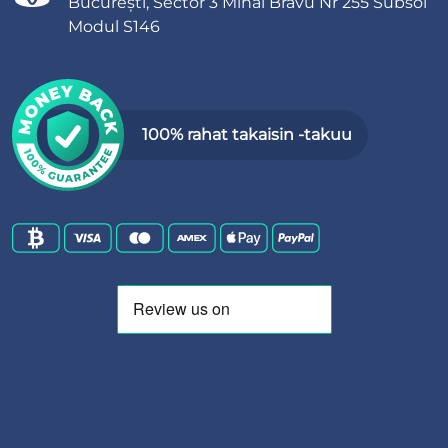
București, Sector 3 Mihai Bravu Nr 255 Subsol
Modul S146
100% rahat takaisin -takuu