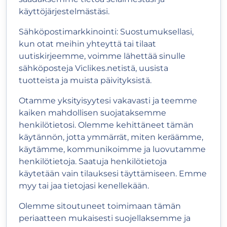
käyttöjärjestelmästäsi.
Sähköpostimarkkinointi: Suostumuksellasi,
kun otat meihin yhteyttä tai tilaat
uutiskirjeemme, voimme lähettää sinulle
sähköposteja Viclikes.netistä, uusista
tuotteista ja muista päivityksistä.
Otamme yksityisyytesi vakavasti ja teemme
kaiken mahdollisen suojataksemme
henkilötietosi. Olemme kehittäneet tämän
käytännön, jotta ymmärrät, miten keräämme,
käytämme, kommunikoimme ja luovutamme
henkilötietoja. Saatuja henkilötietoja
käytetään vain tilauksesi täyttämiseen. Emme
myy tai jaa tietojasi kenellekään.
Olemme sitoutuneet toimimaan tämän
periaatteen mukaisesti suojellaksemme ja