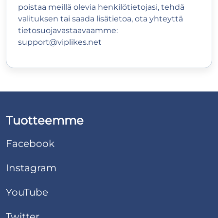
poistaa meillä olevia henkilötietojasi, tehdä
valituksen tai saada lisätietoa, ota yhteyttä
tietosuojavastaavaamme:
support@viplikes.net
Tuotteemme
Facebook
Instagram
YouTube
Twitter