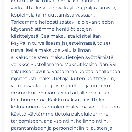
kohtuullisilla turvatoimilla katoamista,
varkautta, luvattomaa käyttöä, paljastamista,
kopiointia tai muuttamista vastaan.
Tarjoamme helposti saatavilla olevan tiedon
käytännöistämme henkilötietojen
käsittelyssä. Osa maksuista käsitellään
PayPalin turvallisessa järjestelmässä, toiset
turvallisella maksupalvelulla ilman
arkaluonteisten maksutietojen syöttämistä
verkkosivustollemme. Maksut käsitellään SSL-
salauksen avulla. Saatamme kerätä ja tallentaa
rajoitetusti maksutietoja, kuten korttityypin,
voimassaoloajan ja viimeiset neljä numeroa;
emme kuitenkaan kerää tai tallenna koko
korttinumeroa. Kaikki maksut käsittelee
kolmannen osapuolen maksupalvelu. Tietojen
käyttö Käytämme tietoja palveluidemme
tarjoamiseen, analysointiin, hallinnointiin,
parantamiseen ja personointiin, tilausten ja