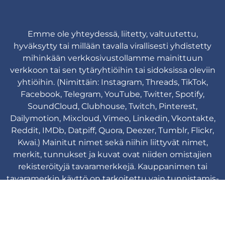
Emme ole yhteydessä, liitetty, valtuutettu,
hyväksytty tai millään tavalla virallisesti yhdistetty
mihinkään verkkosivustollamme mainittuun
verkkoon tai sen tytäryhtiöihin tai sidoksissa oleviin
yhtiöihin. (Nimittäin: Instagram, Threads, TikTok,
Facebook, Telegram, YouTube, Twitter, Spotify,
SoundCloud, Clubhouse, Twitch, Pinterest,
Dailymotion, Mixcloud, Vimeo, Linkedin, Vkontakte,
Reddit, IMDb, Datpiff, Quora, Deezer, Tumblr, Flickr,
Kwai.) Mainitut nimet sekä niihin liittyvät nimet,
merkit, tunnukset ja kuvat ovat niiden omistajien
rekisteröityjä tavaramerkkejä. Kauppanimen tai
tavaramerkin käyttö on tarkoitettu vain tunnistamis-
ja viittaustarkoituksiin eikä se viittaa mihinkään
yhteyteen tavaramerkin omistajan kanssa.
Viplikes © Copyright. 2013-2026 Kaikki