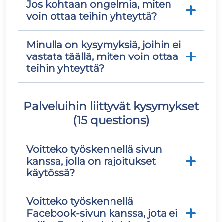
Jos kohtaan ongelmia, miten
Voit tehdä sen itse täyttämällä lomakkeen
voin ottaa teihin yhteyttä?
“Peru tilauksesi (uusinta)”. Sinun on
kirjoitettava sähköpostiosoitteesi ja tilaus-
ID, jonka löydät sähköpostista oikeasta
Minulla on kysymyksiä, joihin ei
Tukitiimimme on tavoitettavissa 24/7
yläkulmasta paketin nimen jälkeen. Jos
vastata täällä, miten voin ottaa
sähköpostitse ja livechatin kautta.
sinulla on vaikeuksia löytää sitä, ota meihin
teihin yhteyttä?
yhteyttä 24/7 livechatin tai sähköpostin
kautta, ja peruutamme uusinnan sinulle
Voit ottaa meihin yhteyttä 24/7 täällä tai
pian.
Palveluihin liittyvät kysymykset
livechatin kautta. Meillä on myös
(15 questions)
yhteydenottolomake
verkkosivustollamme ja tukisähköposti
tämän sivuston yläosassa.
Voitteko työskennellä sivun
kanssa, jolla on rajoitukset
käytössä?
Voitteko työskennellä
Suosittelemme vahvasti poistamaan
Facebook‑sivun kanssa, jota ei
kaikki sivurajoitukset (olipa kyse maa- tai