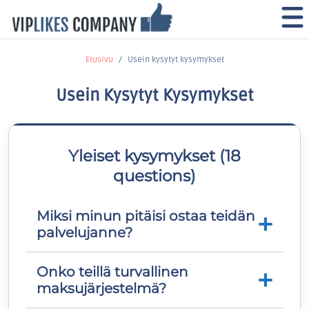
Etusivu
Usein kysytyt kysymykset
Usein Kysytyt Kysymykset
Yleiset kysymykset (18
questions)
Miksi minun pitäisi ostaa teidän
palvelujanne?
Onko teillä turvallinen
Sosiaalinen media on tullut yhdeksi
maksujärjestelmä?
nopeimmin kasvavista mainonnan
muodoista ympäri maailmaa.