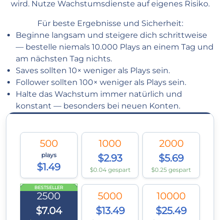
wird. Nutze Wachstumsdienste auf eigenes Risiko.
Für beste Ergebnisse und Sicherheit:
Beginne langsam und steigere dich schrittweise
— bestelle niemals 10.000 Plays an einem Tag und
am nächsten Tag nichts.
Saves sollten 10× weniger als Plays sein.
Follower sollten 100× weniger als Plays sein.
Halte das Wachstum immer natürlich und
konstant — besonders bei neuen Konten.
500
1000
2000
plays
$2.93
$5.69
$1.49
$0.04 gespart
$0.25 gespart
BESTSELLER
2500
5000
10000
$7.04
$13.49
$25.49