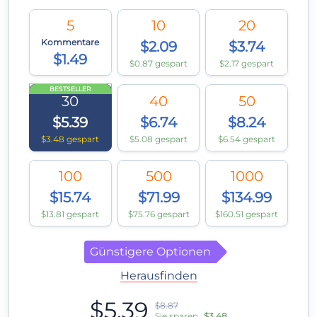
5
10
20
Kommentare
$2.09
$3.74
$1.49
$0.87 gespart
$2.17 gespart
BESTSELLER
30
40
50
$5.39
$6.74
$8.24
$3.48 gespart
$5.08 gespart
$6.54 gespart
100
500
1000
$15.74
$71.99
$134.99
$13.81 gespart
$75.76 gespart
$160.51 gespart
Günstigere Optionen
Herausfinden
$5.39
$8.87
Sie sparen
$3.48