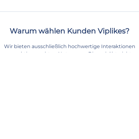
Warum wählen Kunden Viplikes?
Wir bieten ausschließlich hochwertige Interaktionen
von aktiven, echten Nutzern an. Dies erhöht nicht
nur die Anzahl der saves auf Ihrem beitrag, sondern
kann sich auch positiv auf Ihre Instagram Metriken
auswirken. Mit uns können Sie Ihren Inhalten die
nötige Unterstützung geben und sich sicher und
entspannt fühlen.