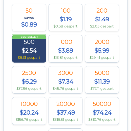
50
100
200
saves
$1.19
$1.49
$0.89
$0.58 gespart
$2.05 gespart
BESTSELLER
500
1000
2000
$2.54
$3.89
$5.99
$6.31 gespart
$13.81 gespart
$29.41 gespart
2500
3000
5000
$6.29
$7.34
$11.39
$37.96 gespart
$45.76 gespart
$77.11 gespart
10000
20000
50000
$20.24
$37.49
$74.24
$156.76 gespart
$316.51 gespart
$810.76 gespart