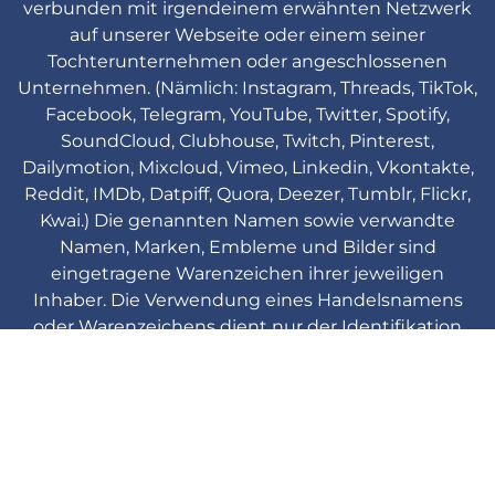
verbunden mit irgendeinem erwähnten Netzwerk
auf unserer Webseite oder einem seiner
Tochterunternehmen oder angeschlossenen
Unternehmen. (Nämlich: Instagram, Threads, TikTok,
Facebook, Telegram, YouTube, Twitter, Spotify,
SoundCloud, Clubhouse, Twitch, Pinterest,
Dailymotion, Mixcloud, Vimeo, Linkedin, Vkontakte,
Reddit, IMDb, Datpiff, Quora, Deezer, Tumblr, Flickr,
Kwai.) Die genannten Namen sowie verwandte
Namen, Marken, Embleme und Bilder sind
eingetragene Warenzeichen ihrer jeweiligen
Inhaber. Die Verwendung eines Handelsnamens
oder Warenzeichens dient nur der Identifikation
und Referenz und impliziert keine Verbindung mit
dem Inhaber der Marke ihres Produktbrands.
Viplikes © Copyright. 2013-2026 Alle
Rechte vorbehalten