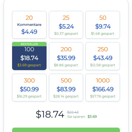
20
25
50
Kommentare
$5.24
$9.74
$4.49
$0.37 gespart
$1.48 gespart
BESTSELLER
100
200
250
$18.74
$35.99
$43.49
$3.69 gespart
$8.86 gespart
$12.58 gespart
300
500
1000
$50.99
$83.99
$166.49
$16.29 gespart
$28.14 gespart
$57.76 gespart
$18.74
$22.43
Sie sparen
$3.69