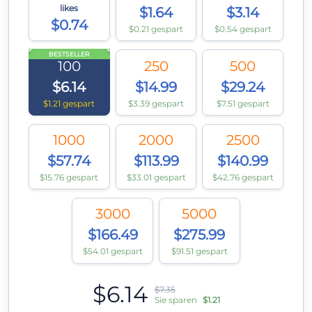
likes
$1.64
$3.14
$0.74
$0.21 gespart
$0.54 gespart
BESTSELLER
100
250
500
$6.14
$14.99
$29.24
$1.21 gespart
$3.39 gespart
$7.51 gespart
1000
2000
2500
$57.74
$113.99
$140.99
$15.76 gespart
$33.01 gespart
$42.76 gespart
3000
5000
$166.49
$275.99
$54.01 gespart
$91.51 gespart
$6.14
$7.35
Sie sparen
$1.21