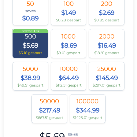
50
100
200
saves
$1.49
$2.69
$0.89
$0.28 gespart
$0.85 gespart
BESTSELLER
500
1000
2000
$5.69
$8.69
$16.49
$3.16 gespart
$9.01 gespart
$18.91 gespart
5000
10000
25000
$38.99
$64.49
$145.49
$49.51 gespart
$112.51 gespart
$297.01 gespart
50000
100000
$217.49
$344.99
$667.51 gespart
$1425.01 gespart
$5.69
$8.85