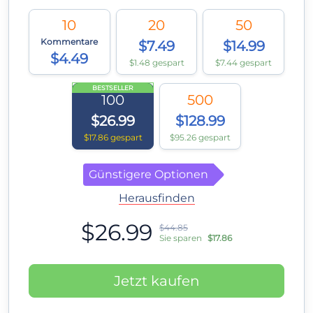
10
20
50
Kommentare
$7.49
$14.99
$4.49
$1.48 gespart
$7.44 gespart
BESTSELLER
100
500
$26.99
$128.99
$17.86 gespart
$95.26 gespart
Günstigere Optionen
Herausfinden
$26.99
$44.85
Sie sparen
$17.86
Jetzt kaufen