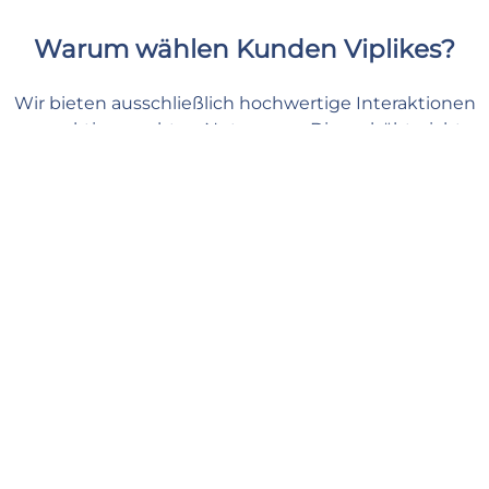
Warum wählen Kunden Viplikes?
Wir bieten ausschließlich hochwertige Interaktionen
von aktiven, echten Nutzern an. Dies erhöht nicht
nur die Anzahl der likes auf Ihrem video, sondern
kann sich auch positiv auf Ihre TikTok Metriken
auswirken. Mit uns können Sie Ihren Inhalten die
nötige Unterstützung geben und sich sicher und
entspannt fühlen.