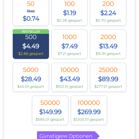
50
100
200
likes
$1.19
$2.24
$0.74
$0.28 gespart
$0.70 gespart
BESTSELLER
500
1000
2000
$4.49
$7.49
$13.49
$2.86 gespart
$7.21 gespart
$15.91 gespart
5000
10000
25000
$28.49
$43.49
$89.99
$45.01 gespart
$103.51 gespart
$277.51 gespart
50000
100000
$149.99
$269.99
$585.01 gespart
$1200.01 gespart
Günstigere Optionen