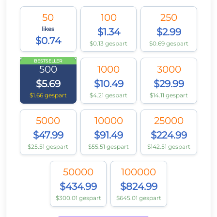
50
100
250
likes
$1.34
$2.99
$0.74
$0.13 gespart
$0.69 gespart
BESTSELLER
500
1000
3000
$5.69
$10.49
$29.99
$1.66 gespart
$4.21 gespart
$14.11 gespart
5000
10000
25000
$47.99
$91.49
$224.99
$25.51 gespart
$55.51 gespart
$142.51 gespart
50000
100000
$434.99
$824.99
$300.01 gespart
$645.01 gespart