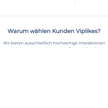
Warum wählen Kunden Viplikes?
Wir bieten ausschließlich hochwertige Interaktionen
von aktiven, echten Nutzern an. Dies erhöht nicht
nur die Anzahl der likes auf Ihrem seite, sondern
kann sich auch positiv auf Ihre Facebook Metriken
auswirken. Mit uns können Sie Ihren Inhalten die
nötige Unterstützung geben und sich sicher und
entspannt fühlen.