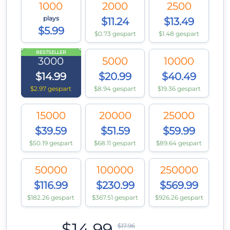
1000
2000
2500
plays
$11.24
$13.49
$5.99
$0.73 gespart
$1.48 gespart
BESTSELLER
3000
5000
10000
$14.99
$20.99
$40.49
$2.97 gespart
$8.94 gespart
$19.36 gespart
15000
20000
25000
$39.59
$51.59
$59.99
$50.19 gespart
$68.11 gespart
$89.64 gespart
50000
100000
250000
$116.99
$230.99
$569.99
$182.26 gespart
$367.51 gespart
$926.26 gespart
$14.99
$17.96