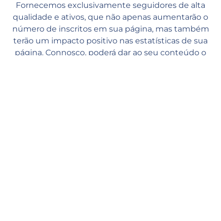
Fornecemos exclusivamente seguidores de alta
qualidade e ativos, que não apenas aumentarão o
número de inscritos em sua página, mas também
terão um impacto positivo nas estatísticas de sua
página. Connosco, poderá dar ao seu conteúdo o
suporte de alta qualidade necessário e manter-se
seguro e calmo.
Entrega rápida
Nossos gerentes começam a processar seu pedido assim que
você o faz em nosso site. O processamento começa em 1 minuto
e você verá os primeiros saves em algumas horas (dependendo