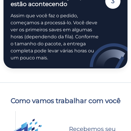
3
estão acontecendo
Assim que você faz o pedido,
começamos a processá-lo. Você deve
ver os primeiros saves em algumas
horas (dependendo da fila). Conforme
o tamanho do pacote, a entrega
completa pode levar várias horas ou
um pouco mais.
Como vamos trabalhar com você
Recebemos seu