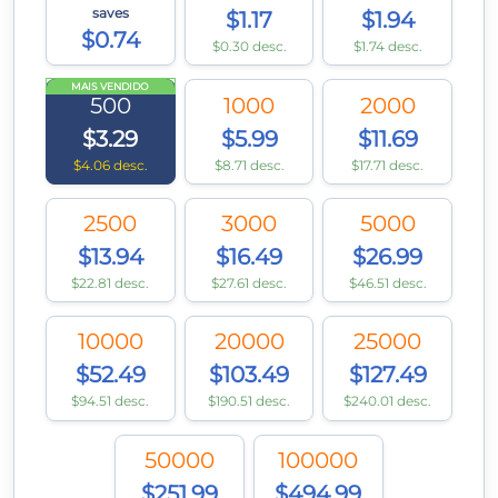
saves
$1.17
$1.94
$0.74
$0.30 desc.
$1.74 desc.
MAIS VENDIDO
500
1000
2000
$3.29
$5.99
$11.69
$4.06 desc.
$8.71 desc.
$17.71 desc.
2500
3000
5000
$13.94
$16.49
$26.99
$22.81 desc.
$27.61 desc.
$46.51 desc.
10000
20000
25000
$52.49
$103.49
$127.49
$94.51 desc.
$190.51 desc.
$240.01 desc.
50000
100000
$251.99
$494.99