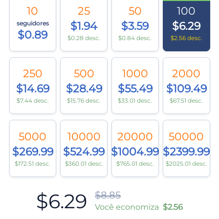
10
25
50
100
seguidores
$1.94
$3.59
$6.29
$0.89
$0.28 desc.
$0.84 desc.
$2.56 desc.
250
500
1000
2000
$14.69
$28.49
$55.49
$109.49
$7.44 desc.
$15.76 desc.
$33.01 desc.
$67.51 desc.
5000
10000
20000
50000
$269.99
$524.99
$1004.99
$2399.99
$172.51 desc.
$360.01 desc.
$765.01 desc.
$2025.01 desc.
$6.29
$8.85
Você economiza
$2.56