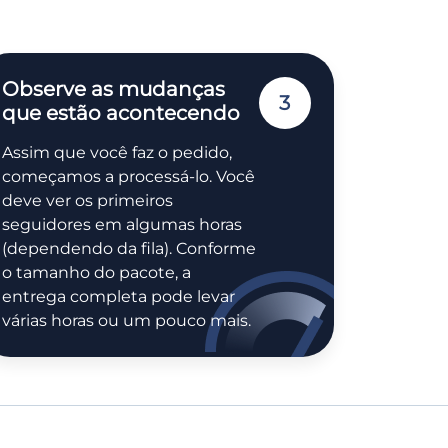
Observe as mudanças
3
que estão acontecendo
Assim que você faz o pedido,
começamos a processá-lo. Você
deve ver os primeiros
seguidores em algumas horas
(dependendo da fila). Conforme
o tamanho do pacote, a
entrega completa pode levar
várias horas ou um pouco mais.