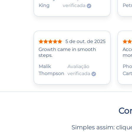
King
verificada
Pet
5 de out. de 2025
Growth came in smooth
Acc
steps.
mor
Malik
Avaliação
Pho
Thompson
verificada
Car
Co
Simples assim: cliqu