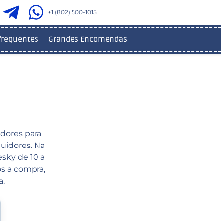
+1 (802) 500-1015
frequentes
Grandes Encomendas
idores para
guidores. Na
sky de 10 a
ós a compra,
a.