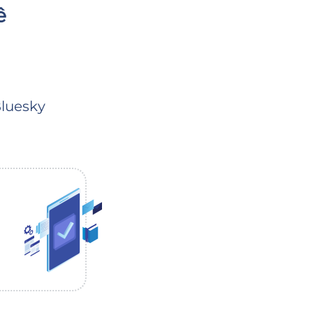
ê
luesky