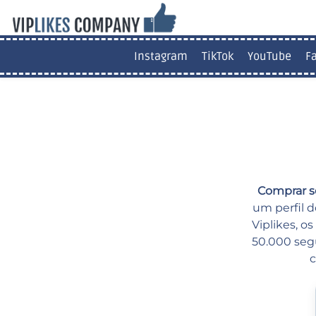
Instagram
TikTok
YouTube
F
Comprar s
um perfil d
Viplikes, 
50.000 segu
c