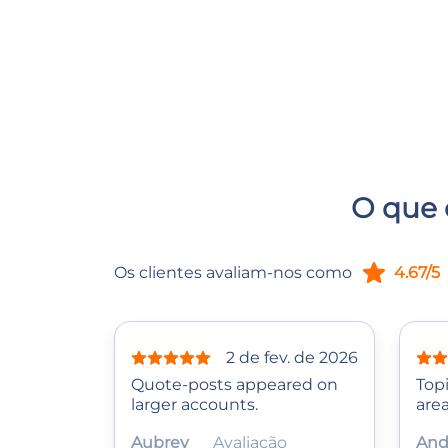
O que 
Os clientes avaliam-nos como
4.67/5
2 de fev. de 2026
Quote‑posts appeared on
Topi
larger accounts.
area
Aubrey
Avaliação
And