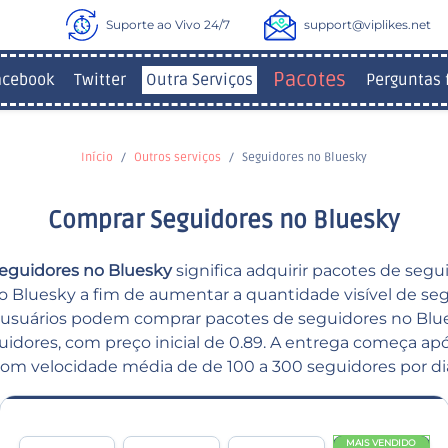
Suporte ao Vivo 24/7
support@viplikes.net
Pacotes
acebook
Twitter
Outra Serviços
Perguntas 
Início
Outros serviços
Seguidores no Bluesky
Comprar Seguidores no Bluesky
eguidores no Bluesky
significa adquirir pacotes de segu
o Bluesky a fim de aumentar a quantidade visível de se
os usuários podem comprar pacotes de seguidores no Blue
idores, com preço inicial de 0.89. A entrega começa ap
om velocidade média de de 100 a 300 seguidores por di
MAIS VENDIDO