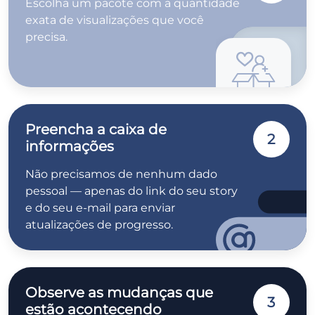
Escolha um pacote com a quantidade
exata de visualizações que você
precisa.
Preencha a caixa de
2
informações
Não precisamos de nenhum dado
pessoal — apenas do link do seu story
e do seu e-mail para enviar
atualizações de progresso.
Observe as mudanças que
3
estão acontecendo