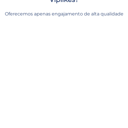
Oferecemos apenas engajamento de alta qualidade
de usuários reais e ativos. Isso não apenas aumentará
o número de visualizações em seu story, mas
também poderá ter um efeito positivo em suas
métricas de Instagram. Conosco, você pode dar ao
seu conteúdo o suporte necessário e se sentir
seguro e tranquilo.
Entrega rápida