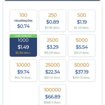
100
250
500
visualizações
$0.89
$1.19
$0.74
$0.96 desc.
$2.49 desc.
MAIS VENDIDO
1000
2500
5000
$1.49
$3.29
$5.54
$5.86 desc.
$15.09 desc.
$31.21 desc.
10000
25000
50000
$9.74
$22.34
$37.19
$63.76 desc.
$161.41 desc.
$330.31 desc.
100000
$66.89
$668.11 desc.