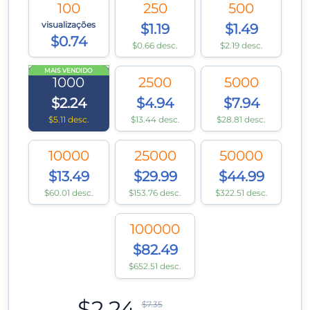
100
250
500
visualizações
$1.19
$1.49
$0.74
$0.66 desc.
$2.19 desc.
MAIS VENDIDO
1000
2500
5000
$2.24
$4.94
$7.94
$5.11 desc.
$13.44 desc.
$28.81 desc.
10000
25000
50000
$13.49
$29.99
$44.99
$60.01 desc.
$153.76 desc.
$322.51 desc.
100000
$82.49
$652.51 desc.
$2.24
$7.35