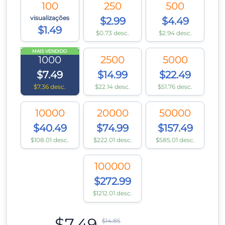
100
250
500
visualizações
$2.99
$4.49
$1.49
$0.73 desc.
$2.94 desc.
MAIS VENDIDO
1000
2500
5000
$7.49
$14.99
$22.49
$7.36 desc.
$22.14 desc.
$51.76 desc.
10000
20000
50000
$40.49
$74.99
$157.49
$108.01 desc.
$222.01 desc.
$585.01 desc.
100000
$272.99
$1212.01 desc.
$7.49
$14.85