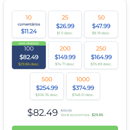
10
25
50
comentários
$26.99
$47.99
$11.24
$1.11 desc.
$8.19 desc.
MAIS VENDIDO
100
200
250
$82.49
$149.99
$164.99
$29.86 desc.
$74.71 desc.
$115.89 desc.
500
1000
$254.99
$374.99
$306.76 desc.
$748.51 desc.
$82.49
$112.35
Você economiza
$29.86