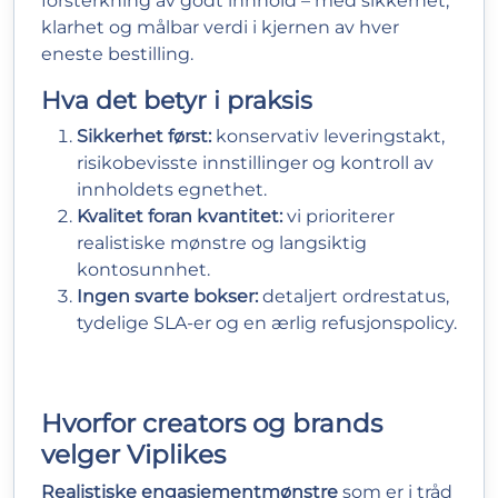
forsterkning av godt innhold – med sikkerhet,
klarhet og målbar verdi i kjernen av hver
eneste bestilling.
Hva det betyr i praksis
Sikkerhet først:
konservativ leveringstakt,
risikobevisste innstillinger og kontroll av
innholdets egnethet.
Kvalitet foran kvantitet:
vi prioriterer
realistiske mønstre og langsiktig
kontosunnhet.
Ingen svarte bokser:
detaljert ordrestatus,
tydelige SLA-er og en ærlig refusjonspolicy.
Hvorfor creators og brands
velger Viplikes
Realistiske engasjementmønstre
som er i tråd