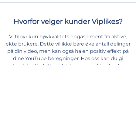
Hvorfor velger kunder Viplikes?
Vi tilbyr kun høykvalitets engasjement fra aktive,
ekte brukere. Dette vil ikke bare øke antall delinger
på din video, men kan også ha en positiv effekt på
dine YouTube beregninger. Hos oss kan du gi
innholdet ditt støtten det trenger og føle deg trygg
og vel.