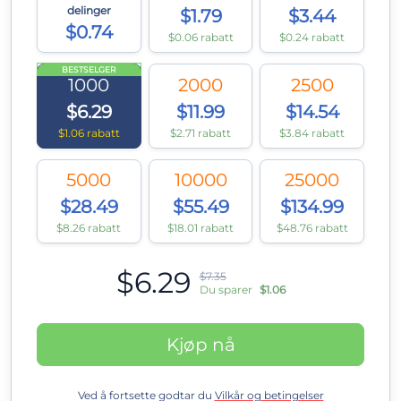
delinger
$1.79
$3.44
$0.74
$0.06 rabatt
$0.24 rabatt
BESTSELGER
1000
2000
2500
$6.29
$11.99
$14.54
$1.06 rabatt
$2.71 rabatt
$3.84 rabatt
5000
10000
25000
$28.49
$55.49
$134.99
$8.26 rabatt
$18.01 rabatt
$48.76 rabatt
$6.29
$7.35
Du sparer
$1.06
Kjøp nå
Ved å fortsette godtar du
Vilkår og betingelser