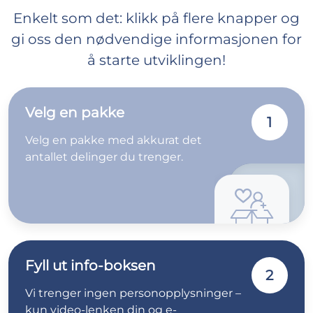
Enkelt som det: klikk på flere knapper og
gi oss den nødvendige informasjonen for
å starte utviklingen!
Velg en pakke
1
Velg en pakke med akkurat det
antallet delinger du trenger.
Fyll ut info-boksen
2
Vi trenger ingen personopplysninger –
kun video-lenken din og e-