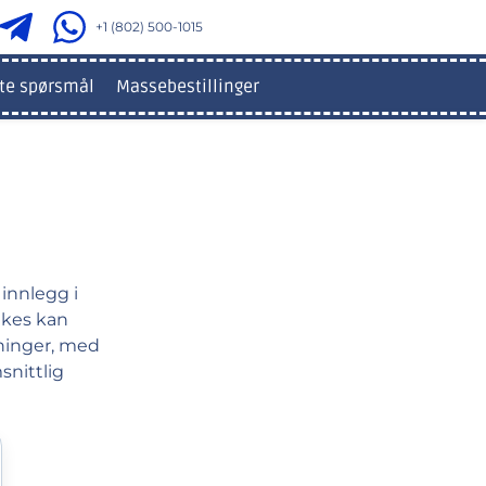
+1 (802) 500-1015
lte spørsmål
Massebestillinger
 innlegg i
likes kan
sninger, med
snittlig