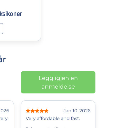
ksikoner
år
Legg igjen en
anmeldelse
 2026
Jan 10, 2026
ery.
Very affordable and fast.