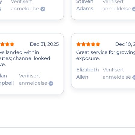
y
Verifisert
Steven
Verifisert
g
anmeldelse
Adams
anmeldelse
Dec 31, 2025
Dec 10, 
ws landed within
Great service for growin
utes; channel looked
exposure.
ve.
Elizabeth
Verifisert
dan
Verifisert
Allen
anmeldelse
pbell
anmeldelse