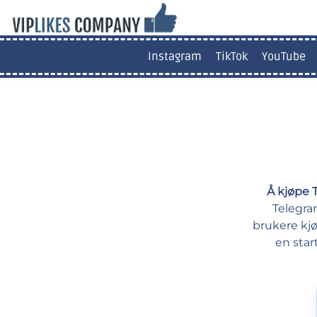
Instagram
TikTok
YouTube
Å kjøpe 
Telegram
brukere kjø
en star