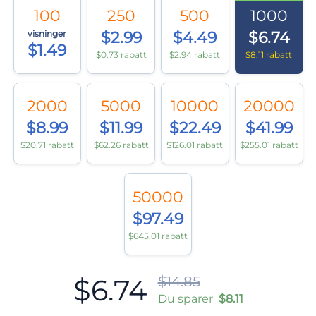
100
250
500
1000
visninger
$2.99
$4.49
$6.74
$1.49
$0.73 rabatt
$2.94 rabatt
$8.11 rabatt
2000
5000
10000
20000
$8.99
$11.99
$22.49
$41.99
$20.71 rabatt
$62.26 rabatt
$126.01 rabatt
$255.01 rabatt
50000
$97.49
$645.01 rabatt
$6.74
$14.85
Du sparer
$8.11