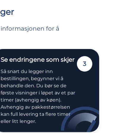
nger
 informasjonen for å
Se endringene som skjer
3
Så snart du legger inn
bestillingen, begynner vi å
behandle den. Du bør se de
første visninger i løpet av et par
timer (avhengig av køen).
Avhengig av pakkestørrelsen
kan full levering ta flere timer
eller litt lenger.