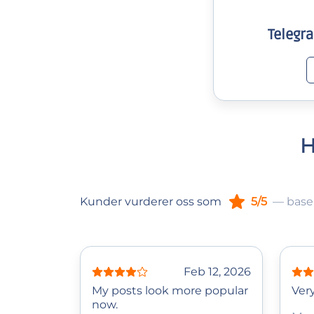
Teleg
H
Kunder vurderer oss som
5/5
— base
Feb 12, 2026
My posts look more popular
Very
now.