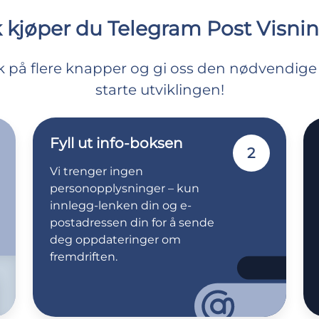
k kjøper du Telegram Post Visni
kk på flere knapper og gi oss den nødvendige
starte utviklingen!
Fyll ut info-boksen
2
Vi trenger ingen
personopplysninger – kun
innlegg-lenken din og e-
postadressen din for å sende
deg oppdateringer om
fremdriften.