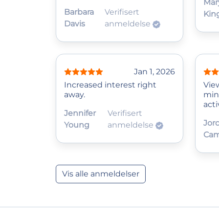
Mar
Barbara
Verifisert
Kin
Davis
anmeldelse
Jan 1, 2026
Increased interest right
Vie
away.
min
acti
Jennifer
Verifisert
Jor
Young
anmeldelse
Cam
Vis alle anmeldelser