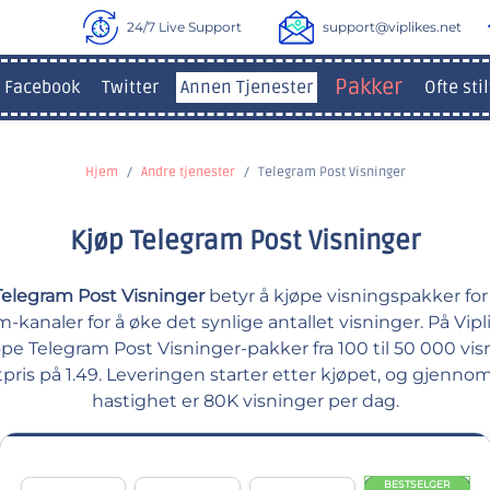
24/7 Live Support
support@viplikes.net
Pakker
Facebook
Twitter
Annen Tjenester
Ofte sti
Hjem
Andre tjenester
Telegram Post Visninger
Kjøp Telegram Post Visninger
Telegram Post Visninger
betyr å kjøpe visningspakker for
-kanaler for å øke det synlige antallet visninger. På Vip
pe Telegram Post Visninger-pakker fra 100 til 50 000 vi
tpris på 1.49. Leveringen starter etter kjøpet, og gjennom
hastighet er 80K visninger per dag.
BESTSELGER