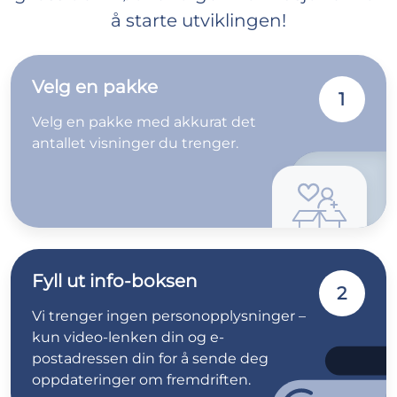
å starte utviklingen!
Velg en pakke
1
Velg en pakke med akkurat det
antallet visninger du trenger.
Fyll ut info-boksen
2
Vi trenger ingen personopplysninger –
kun video-lenken din og e-
postadressen din for å sende deg
oppdateringer om fremdriften.