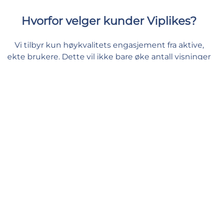
Hvorfor velger kunder Viplikes?
Vi tilbyr kun høykvalitets engasjement fra aktive,
ekte brukere. Dette vil ikke bare øke antall visninger
på din video, men kan også ha en positiv effekt på
dine Instagram beregninger. Hos oss kan du gi
innholdet ditt støtten det trenger og føle deg trygg
og vel.
Rask levering