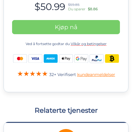
$50.99
$59.85
Du sparer
$8.86
Kjøp nå
Ved å fortsette godtar du
Vilkår og betingelser
32+ Verifisert
kundeanmeldelser
Relaterte tjenester