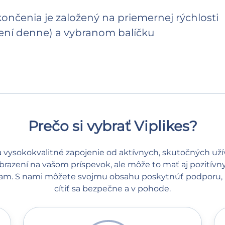
nčenia je založený na priemernej rýchlosti
ení denne) a vybranom balíčku
Prečo si vybrať Viplikes?
vysokokvalitné zapojenie od aktívnych, skutočných užív
brazení na vašom príspevok, ale môže to mať aj pozitívn
ram. S nami môžete svojmu obsahu poskytnúť podporu, k
cítiť sa bezpečne a v pohode.