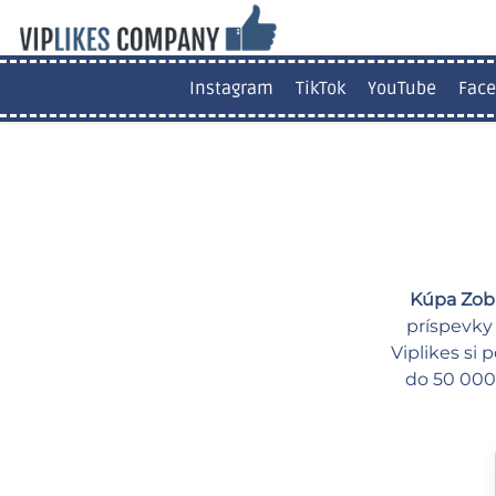
Instagram
TikTok
YouTube
Face
Kúpa Zob
príspevky 
Viplikes si
do 50 000 