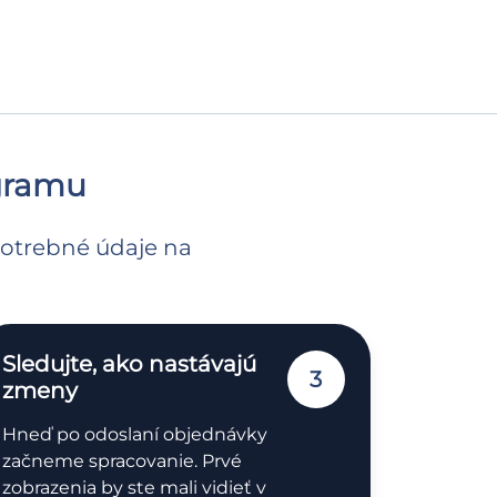
egramu
 potrebné údaje na
Sledujte, ako nastávajú
3
zmeny
Hneď po odoslaní objednávky
začneme spracovanie. Prvé
zobrazenia by ste mali vidieť v