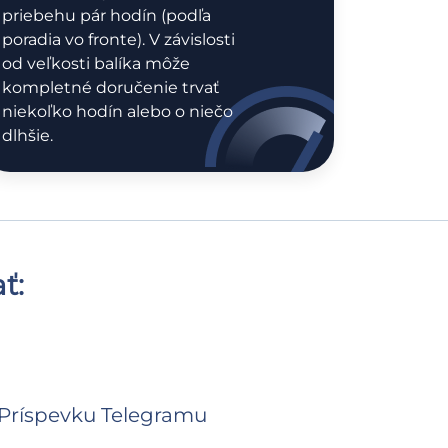
priebehu pár hodín (podľa
poradia vo fronte). V závislosti
od veľkosti balíka môže
kompletné doručenie trvať
niekoľko hodín alebo o niečo
dlhšie.
ť:
Príspevku Telegramu