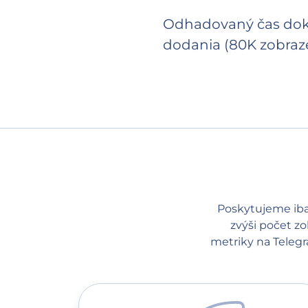
Odhadovaný čas doko
dodania (80K zobraz
Poskytujeme iba 
zvýši počet zo
metriky na Teleg