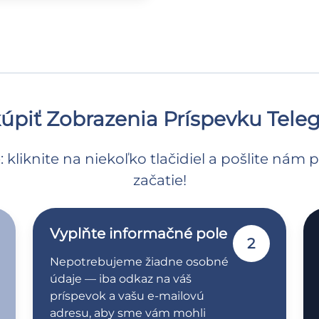
úpiť Zobrazenia Príspevku Tel
kliknite na niekoľko tlačidiel a pošlite nám
začatie!
Vyplňte informačné pole
2
Nepotrebujeme žiadne osobné
údaje — iba odkaz na váš
príspevok a vašu e-mailovú
adresu, aby sme vám mohli