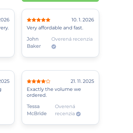
 2026
10. 1. 2026
ery.
Very affordable and fast.
John
Overená recenzia
Baker
 2025
21. 11. 2025
g
Exactly the volume we
ordered.
Tessa
Overená
McBride
recenzia