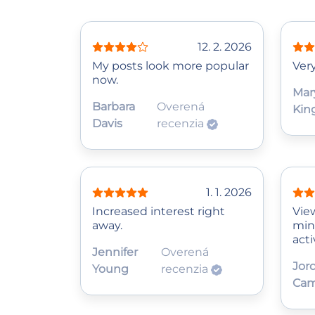
12. 2. 2026
My posts look more popular
Very
now.
Mar
Barbara
Overená
Kin
Davis
recenzia
1. 1. 2026
Increased interest right
Vie
away.
min
acti
Jennifer
Overená
Jor
Young
recenzia
Cam