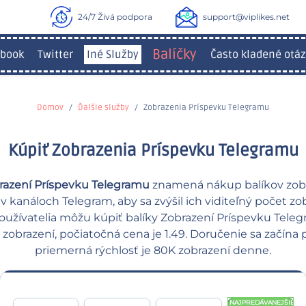
24/7 Živá podpora
support@viplikes.net
Balíčky
book
Twitter
Iné Služby
Často kladené otáz
Domov
Ďalšie služby
Zobrazenia Príspevku Telegramu
Kúpiť Zobrazenia Príspevku Telegramu
razení Príspevku Telegramu
znamená nákup balíkov zobr
v kanáloch Telegram, aby sa zvýšil ich viditeľný počet zo
 používatelia môžu kúpiť balíky Zobrazení Príspevku Tele
zobrazení, počiatočná cena je 1.49. Doručenie sa začína
priemerná rýchlosť je 80K zobrazení denne.
NAJPREDÁVANEJŠIE