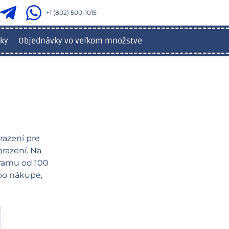
+1 (802) 500-1015
ky
Objednávky vo veľkom množstve
azení pre
brazení. Na
gramu od 100
 po nákupe,