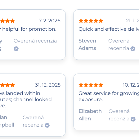
7. 2. 2026
21. 1.
 helpful for promotion.
Quick and effective deliv
y
Overená recenzia
Steven
Overená
g
Adams
recenzia
31. 12. 2025
10. 12.
ws landed within
Great service for growin
utes; channel looked
exposure.
ve.
Elizabeth
Overená
dan
Overená
Allen
recenzia
pbell
recenzia