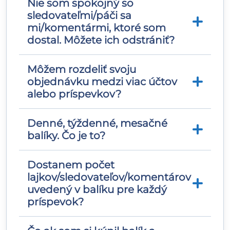
Nie som spokojný so
Áno, váš profil musí byť verejný, aby sme
sledovateľmi/páči sa
mohli poskytnúť službu.
mi/komentármi, ktoré som
dostal. Môžete ich odstrániť?
Môžem rozdeliť svoju
Všetky služby sú konečné, nie je možné
objednávku medzi viac účtov
ich odstrániť.
alebo príspevkov?
Denné, týždenné, mesačné
Áno, väčšinou môžete. Niektoré služby
balíky. Čo je to?
majú minimálny počet
lajkov/zhliadnutí/komentárov, ktoré vieme
doručiť na príspevok. Ak potrebujete viac
Dostanem počet
Toto je predplatné s plnou propagáciou,
informácií o konkrétnej službe,
lajkov/sledovateľov/komentárov
ktoré sa bude automaticky obnovovať
kontaktujte našu podporu.
uvedený v balíku pre každý
každý deň/týždeň/mesiac podľa
príspevok?
zakúpeného balíka, až kým nebude
zrušené. Predplatné môžete kedykoľvek
zrušiť kontaktovaním nášho tímu podpory.