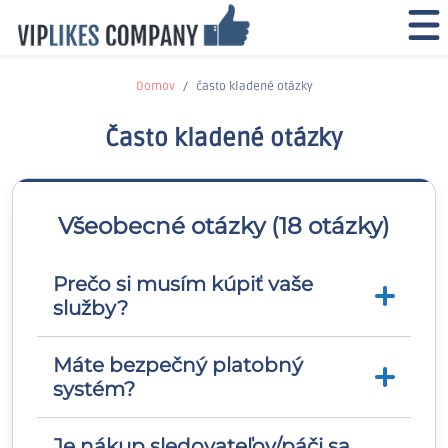
Domov
často kladené otázky
Často kladené otázky
Všeobecné otázky (18 otázky)
Prečo si musím kúpiť vaše
služby?
Máte bezpečný platobný
Sociálne médiá sa stali jednou z
systém?
najrýchlejšie rastúcich foriem reklamy na
svete. Zvýšenie vašej potenciálnej
zákazníckej základne uľahčuje propagáciu
Je nákup sledovateľov/páči sa
Áno, sme overení partneri platobnej