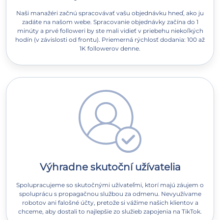
Naši manažéri začnú spracovávať vašu objednávku hneď, ako ju
zadáte na našom webe. Spracovanie objednávky začína do 1
minúty a prvé followeri by ste mali vidieť v priebehu niekoľkých
hodín (v závislosti od frontu). Priemerná rýchlosť dodania: 100 až
1K followerov denne.
Výhradne skutoční užívatelia
Spolupracujeme so skutočnými užívateľmi, ktorí majú záujem o
spoluprácu s propagačnou službou za odmenu. Nevyužívame
robotov ani falošné účty, pretože si vážime našich klientov a
chceme, aby dostali to najlepšie zo služieb zapojenia na TikTok.