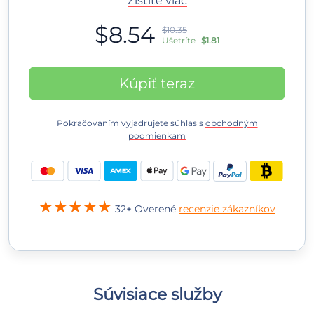
Zistite viac
$8.54
$10.35
Ušetríte
$1.81
Kúpiť teraz
Pokračovaním vyjadrujete súhlas s
obchodným
podmienkam
32+ Overené
recenzie zákazníkov
Súvisiace služby