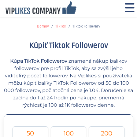
Domov
TikTok
Tiktok Followery
Kúpiť Tiktok Followerov
Kúpa TikTok Followerov
znamená nákup balíkov
followerov pre profil TikTok, aby sa zvýšil jeho
viditeľný počet followerov. Na Viplikes si používatelia
môžu kúpiť balíky TikTok Followerov od 50 do 100
000 followerov, počiatočná cena je 1.04. Doručenie sa
začína do 1 až 24 hodín po nákupe, priemerná
rýchlosť je 100 až 1K followerov denne.
50
100
200