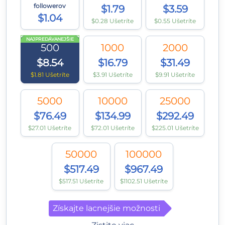
followerov
$1.79
$3.59
$1.04
$0.28 Ušetríte
$0.55 Ušetríte
NAJPREDÁVANEJŠIE
500
1000
2000
$8.54
$16.79
$31.49
$1.81 Ušetríte
$3.91 Ušetríte
$9.91 Ušetríte
5000
10000
25000
$76.49
$134.99
$292.49
$27.01 Ušetríte
$72.01 Ušetríte
$225.01 Ušetríte
50000
100000
$517.49
$967.49
$517.51 Ušetríte
$1102.51 Ušetríte
Získajte lacnejšie možnosti