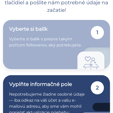
tlačidiel a pošlite nám potrebné údaje na
začatie!
Vyberte si balík
1
Vyberte si balík s presne takým
počtom followerov, aký potrebujete.
Vyplňte informačné pole
2
Nepotrebujeme žiadne osobné údaje
— iba odkaz na váš účet a vašu e-
mailovú adresu, aby sme vám mohli
posielať aktualizácie priebehu.