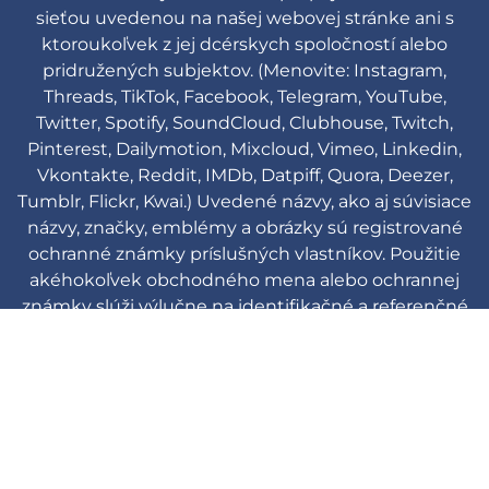
sieťou uvedenou na našej webovej stránke ani s
ktoroukoľvek z jej dcérskych spoločností alebo
pridružených subjektov. (Menovite: Instagram,
Threads, TikTok, Facebook, Telegram, YouTube,
Twitter, Spotify, SoundCloud, Clubhouse, Twitch,
Pinterest, Dailymotion, Mixcloud, Vimeo, Linkedin,
Vkontakte, Reddit, IMDb, Datpiff, Quora, Deezer,
Tumblr, Flickr, Kwai.) Uvedené názvy, ako aj súvisiace
názvy, značky, emblémy a obrázky sú registrované
ochranné známky príslušných vlastníkov. Použitie
akéhokoľvek obchodného mena alebo ochrannej
známky slúži výlučne na identifikačné a referenčné
účely a neznamená žiadne prepojenie s držiteľom
ochrannej známky alebo jeho produktovou značkou.
Viplikes © Copyright. 2013-2026 Všetky
práva vyhradené