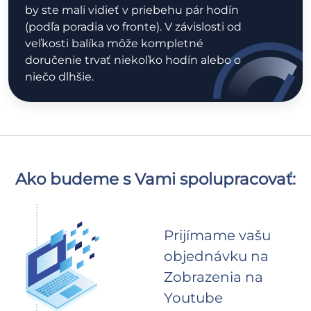
by ste mali vidieť v priebehu pár hodín
(podľa poradia vo fronte). V závislosti od
veľkosti balíka môže kompletné
doručenie trvať niekoľko hodín alebo o
niečo dlhšie.
Ako budeme s Vami spolupracovať:
Prijímame vašu
objednávku na
Zobrazenia na
Youtube