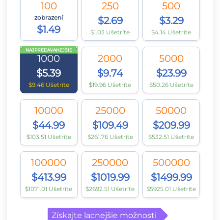
100
250
500
zobrazení
$2.69
$3.29
$1.49
$1.03 Ušetríte
$4.14 Ušetríte
NAJPREDÁVANEJŠIE
1000
2000
5000
$5.39
$9.74
$23.99
$9.46 Ušetríte
$19.96 Ušetríte
$50.26 Ušetríte
10000
25000
50000
$44.99
$109.49
$209.99
$103.51 Ušetríte
$261.76 Ušetríte
$532.51 Ušetríte
100000
250000
500000
$413.99
$1019.99
$1499.99
$1071.01 Ušetríte
$2692.51 Ušetríte
$5925.01 Ušetríte
Získajte lacnejšie možnosti