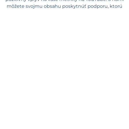
môžete svojmu obsahu poskytnúť podporu, ktorú
potrebuje, a cítiť sa bezpečne a v pohode.
Rýchle doručenie
Naši manažéri začnú spracovávať vašu objednávku hneď, ako ju
zadáte na našom webe. Spracovanie objednávky začína do 1
minúty a prvé zobrazenia by ste mali vidieť v priebehu
niekoľkých hodín (v závislosti od frontu). Priemerná rýchlosť
dodania: 300 až 20K zobrazení denne.