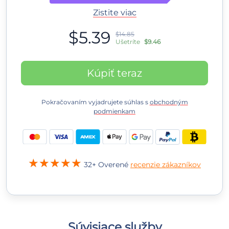
Zistite viac
$5.39
$14.85
Ušetríte
$9.46
Kúpiť teraz
Pokračovaním vyjadrujete súhlas s
obchodným
podmienkam
32+ Overené
recenzie zákazníkov
Súvisiace služby