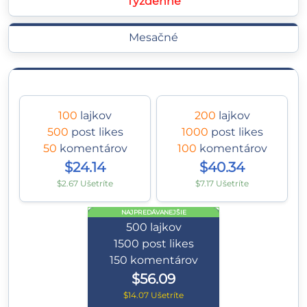
Týždenné
Mesačné
100
lajkov
200
lajkov
500
post likes
1000
post likes
50
komentárov
100
komentárov
$24.14
$40.34
$2.67 Ušetríte
$7.17 Ušetríte
NAJPREDÁVANEJŠIE
500
lajkov
1500
post likes
150
komentárov
$56.09
$14.07 Ušetríte