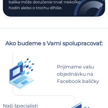
balíka môže doručenie trvať niekoľko
hodín alebo o trochu dlhšie.
Ako budeme s Vami spolupracovať:
Prijímame vašu
objednávku na
Facebook balíčky
Naši špecialisti