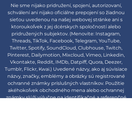
Nie sme nijako pridružení, spojení, autorizovaní,
schválení ani nijako oficiálne prepojení so žiadnou
sieťou uvedenou na našej webovej stránke ani s
ktoroukoľvek z jej dcérskych spoločností alebo
pridružených subjektov. (Menovite: Instagram,
Threads, TikTok, Facebook, Telegram, YouTube,
Twitter, Spotify, SoundCloud, Clubhouse, Twitch,
Pinterest, Dailymotion, Mixcloud, Vimeo, Linkedin,
Vkontakte, Reddit, IMDb, Datpiff, Quora, Deezer,
Tumblr, Flickr, Kwai.) Uvedené názvy, ako aj súvisiace
názvy, značky, emblémy a obrázky sú registrované
ochranné známky príslušných vlastníkov. Použitie
akéhokoľvek obchodného mena alebo ochrannej
známky slúži výlučne na identifikačné a referenčné
účely a neznamená žiadne prepojenie s držiteľom
ochrannej známky alebo jeho produktovou značkou.
Viplikes © Copyright. 2013-2026 Všetky