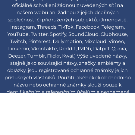
oficiálně schváleni žádnou z uvedených sítí na
našem webu ani žádnou z jejich dceřiných
společností či přidružených subjektů. (Jmenovitě:
Instagram, Threads, TikTok, Facebook, Telegram,
YouTube, Twitter, Spotify, SoundCloud, Clubhouse,
Twitch, Pinterest, Dailymotion, Mixcloud, Vimeo,
Linkedin, Vkontakte, Reddit, IMDb, Datpiff, Quora,
Deezer, Tumblr, Flickr, Kwai.) Výše uvedené názvy,
stejně jako související názvy, značky, emblémy a
obrázky, jsou registrované ochranné známky jejich
příslušných vlastníků. Použití jakéhokoli obchodního
názvu nebo ochranné známky slouží pouze k
identifikačním a referenčním účelům a neznamená
žádné spojení s držitelem ochranné známky nebo
jeho značkou.
Viplikes © Copyright. 2013-2026 Všechna
práva vyhrazena