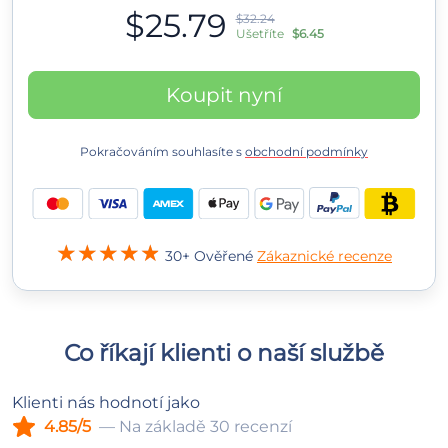
$25.79
$32.24
Ušetříte
$6.45
Koupit nyní
Pokračováním souhlasíte s
obchodní podmínky
30+ Ověřené
Zákaznické recenze
Co říkají klienti o naší službě
Klienti nás hodnotí jako
4.85/5
— Na základě 30 recenzí