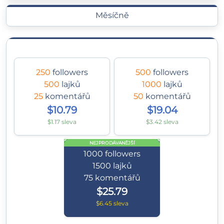
Měsíčně
250
followers
500
followers
500
lajků
1000
lajků
25
komentářů
50
komentářů
$10.79
$19.04
$1.17 sleva
$3.42 sleva
NEJPRODÁVANĚJŠÍ
1000
followers
1500
lajků
75
komentářů
$25.79
$6.45 sleva