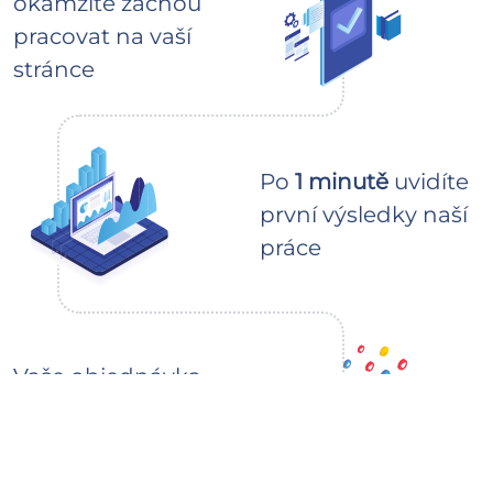
okamžitě začnou
pracovat na vaší
stránce
Po
1 minutě
uvidíte
první výsledky naší
práce
Vaše objednávka
bude dokončena
do 3–5 dnů