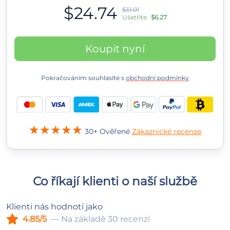
$24.74
$31.01
Ušetříte
$6.27
Koupit nyní
Pokračováním souhlasíte s
obchodní podmínky
30+ Ověřené
Zákaznické recenze
Co říkají klienti o naší službě
Klienti nás hodnotí jako
4.85/5
— Na základě 30 recenzí