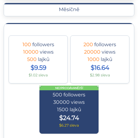
Měsíčně
100
followers
200
followers
10000
views
20000
views
500
lajků
1000
lajků
$9.59
$16.64
$1.02 sleva
$2.98 sleva
NEJPRODÁVANĚJŠÍ
500
followers
30000
views
1500
lajků
$24.74
$6.27 sleva