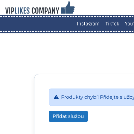
Instagram
TikTok
You
Produkty chybí! Přidejte služby
Přidat službu