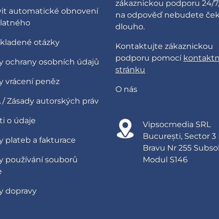
zákaznickou podporu 24/7,
vit automatické obnovení
na odpověď nebudete ček
latného
dlouho.
 kladené otázky
Kontaktujte zákaznickou
podporu pomocí
kontaktn
y ochrany osobních údajů
stránku
y vrácení peněz
O nás
/ Zásady autorských práv
i o údaje
Vipsocmedia SRL
București, Sector 3
 plateb a fakturace
Bravu Nr 255 Subso
y používání souborů
Modul S146
e
y dopravy