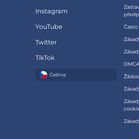
Zasta
Instagram
předp
YouTube
Často
Zásad
Twitter
Zásad
TikTok
DMCA 
Čeština
Žádost
Zásady
Zásad
cooki
Zásad