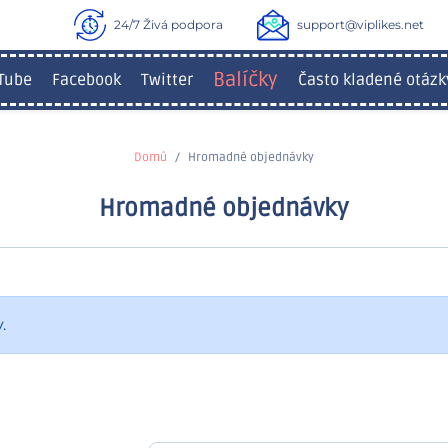
24/7 Živá podpora
support@viplikes.net
Balíčky
Tube
Facebook
Twitter
Často kladené otázk
Domů
Hromadné objednávky
Hromadné objednávky
.