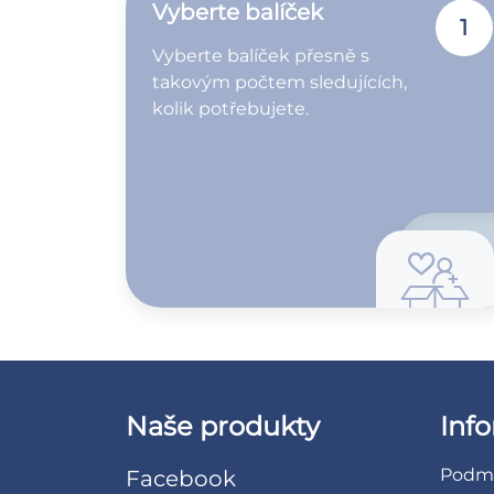
Vyberte balíček
1
Vyberte balíček přesně s
takovým počtem sledujících,
kolik potřebujete.
Naše produkty
Inf
Podmí
Facebook