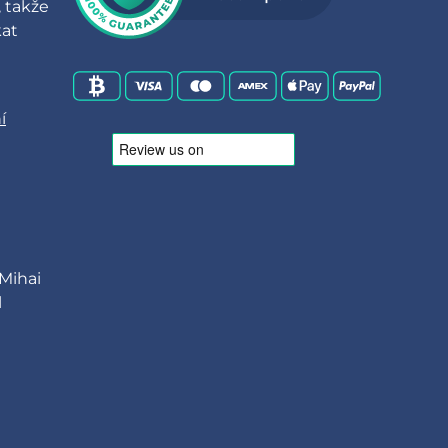
 takže
at
í
 Mihai
l