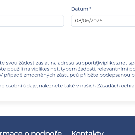
Datum *
e svou žádost zaslat na adresu
support@viplikes.net
spo
te použili na viplikes.net, typem žádosti, relevantními
). V případě zmocněných zástupců přiložte podepsanou p
me osobní údaje, naleznete také v našich
Zásadách ochra
ormace o podpoře
Kontakty