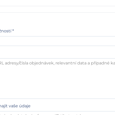
ností *
ajít vaše údaje