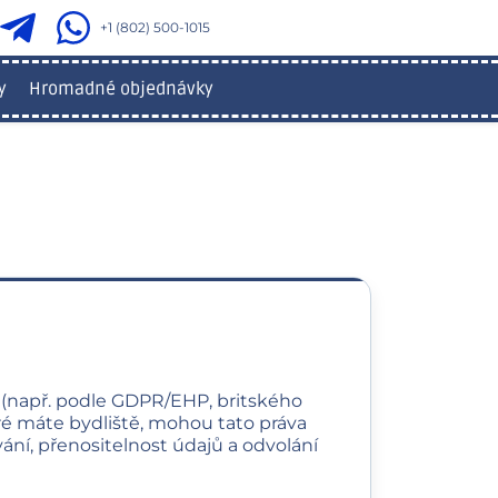
+1 (802) 500-1015
y
Hromadné objednávky
ů (např. podle GDPR/EHP, britského
které máte bydliště, mohou tato práva
ání, přenositelnost údajů a odvolání