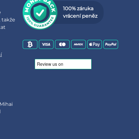
100% záruka
e
vrácení peněz
 takže
at
í
 Mihai
l