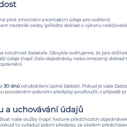
dost
né plné zmocnění a kontaktní údaje pro ověření)
nem nezletilé osoby (přiložte doklad o výkonu rodičovs
e totožnost žadatele. Obvykle ověřujeme, že jste držite
lší údaje (např. číslo objednávky nebo omezený doklad 
oprávnění.
do
30 dnů
od obdržení úplné žádosti. Pokud je vaše žádos
u povoleném právními předpisy prodloužit; v případě 
u a uchovávání údajů
ívat naše služby (např. historie předchozích objednávek
okud to vyžadují právní předpisy, za účelem předcház