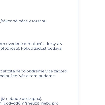
ké/zákonné péče v rozsahu
lem uvedené e‑mailové adresy, a v
totožnosti). Pokud žádost podává
t složitá nebo obdržíme více žádostí
prodloužení vás o tom budeme
 již nebude dostupná).
ení podvodům/zneužití nebo pro