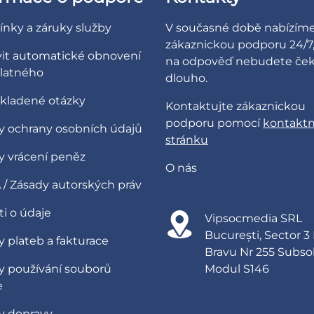
nky a záruky služby
V současné době nabízím
zákaznickou podporu 24/7,
vit automatické obnovení
na odpověď nebudete ček
latného
dlouho.
 kladené otázky
Kontaktujte zákaznickou
podporu pomocí
kontaktn
y ochrany osobních údajů
stránku
y vrácení peněz
O nás
/ Zásady autorských práv
i o údaje
Vipsocmedia SRL
București, Sector 3
 plateb a fakturace
Bravu Nr 255 Subso
y používání souborů
Modul S146
e
y dopravy