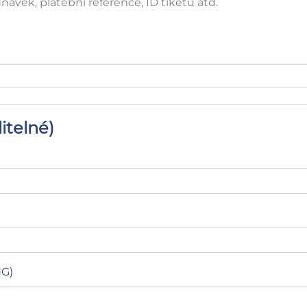
itelné)
NG)