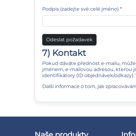
Podpis (zadejte své celé jméno) *
Odeslat požadavek
7) Kontakt
Pokud dáváte přednost e‑mailu, můžet
jménem, e‑mailovou adresou, kterou js
identifikátory (ID objednávek/odkazy
Další informace o tom, jak zpracovává
Naše produkty
Inf