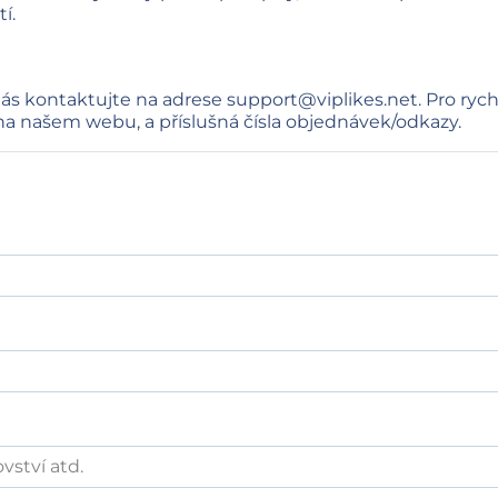
í.
nás kontaktujte na adrese
support@viplikes.net
. Pro ryc
 na našem webu, a příslušná čísla objednávek/odkazy.