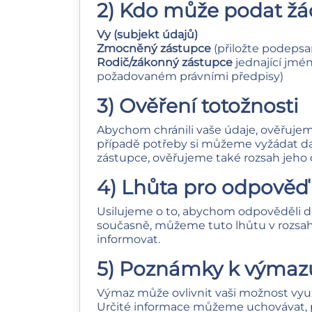
2) Kdo může podat žá
Vy (subjekt údajů)
Zmocněný zástupce
(přiložte podepsa
Rodič/zákonný zástupce
jednající jmé
požadovaném právními předpisy)
3) Ověření totožnosti
Abychom chránili vaše údaje, ověřujem
případě potřeby si můžeme vyžádat da
zástupce, ověřujeme také rozsah jeho 
4) Lhůta pro odpověď
Usilujeme o to, abychom odpověděli 
současně, můžeme tuto lhůtu v rozsah
informovat.
5) Poznámky k výmaz
Výmaz může ovlivnit vaši možnost využ
Určité informace můžeme uchovávat, p