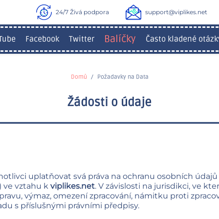
24/7 Živá podpora
support@viplikes.net
Balíčky
Tube
Facebook
Twitter
Často kladené otázk
Domů
Požadavky na Data
Žádosti o údaje
dnotlivci uplatňovat svá práva na ochranu osobních údaj
 ve vztahu k
viplikes.net
. V závislosti na jurisdikci, ve 
pravu, výmaz, omezení zpracování, námitku proti zpracov
adu s příslušnými právními předpisy.