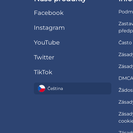
Podmí
Facebook
Zasta
Instagram
předp
YouTube
Často
Zásad
Twitter
Zásad
TikTok
DMCA 
Čeština
Žádost
Zásady
Zásad
cooki
Zásad