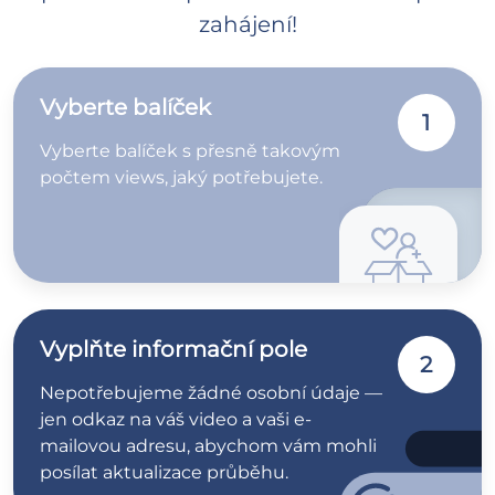
zahájení!
Vyberte balíček
1
Vyberte balíček s přesně takovým
počtem views, jaký potřebujete.
Vyplňte informační pole
2
Nepotřebujeme žádné osobní údaje —
jen odkaz na váš video a vaši e-
mailovou adresu, abychom vám mohli
posílat aktualizace průběhu.