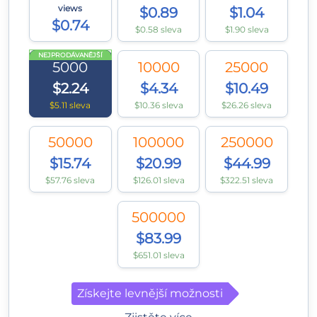
views
$0.89
$1.04
$0.74
$0.58 sleva
$1.90 sleva
NEJPRODÁVANĚJŠÍ
5000
10000
25000
$2.24
$4.34
$10.49
$5.11 sleva
$10.36 sleva
$26.26 sleva
50000
100000
250000
$15.74
$20.99
$44.99
$57.76 sleva
$126.01 sleva
$322.51 sleva
500000
$83.99
$651.01 sleva
Získejte levnější možnosti