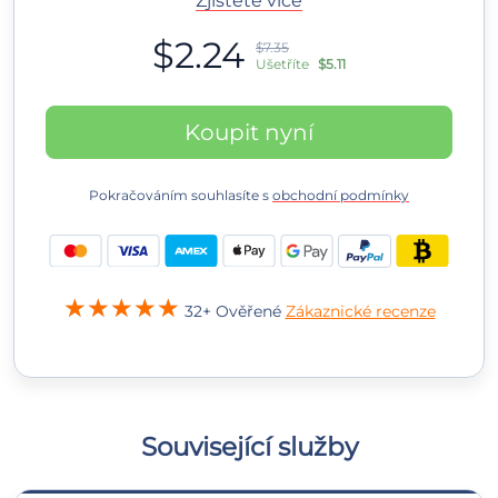
Zjistěte více
$2.24
$7.35
Ušetříte
$5.11
Koupit nyní
Pokračováním souhlasíte s
obchodní podmínky
32+ Ověřené
Zákaznické recenze
Související služby