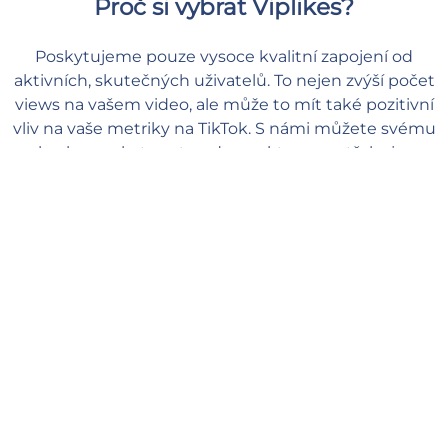
Proč si vybrat Viplikes?
Poskytujeme pouze vysoce kvalitní zapojení od
aktivních, skutečných uživatelů. To nejen zvýší počet
views na vašem video, ale může to mít také pozitivní
vliv na vaše metriky na TikTok. S námi můžete svému
obsahu poskytnout podporu, kterou potřebuje, a
cítit se bezpečně a v pohodě.
Rychlé doručení
Naši manažeři začnou zpracovávat vaši objednávku, jakmile ji