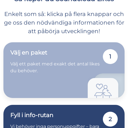
Enkelt som så: klicka på flera knappar och
ge oss den nödvändiga informationen för
att påbörja utvecklingen!
Välj en paket
1
Välj ett paket med exakt det antal likes
du behöver.
Fyll i info-rutan
2
Vi behöver inga personuppgifter – bara