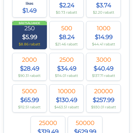
likes
$2.24
$3.74
$1.49
$0.73 rabatt
$2.20 rabatt
BÄSTSÄLJANDE
250
500
1000
$5.99
$8.24
$14.99
$8.86 rabatt
$21.46 rabatt
$44.41 rabatt
2000
2500
3000
$28.49
$34.49
$40.49
$90.31 rabatt
$114.01 rabatt
$137.71 rabatt
5000
10000
20000
$65.99
$130.49
$257.99
$112.51 rabatt
$463.51 rabatt
$930.01 rabatt
25000
50000
$319.49
$629.99