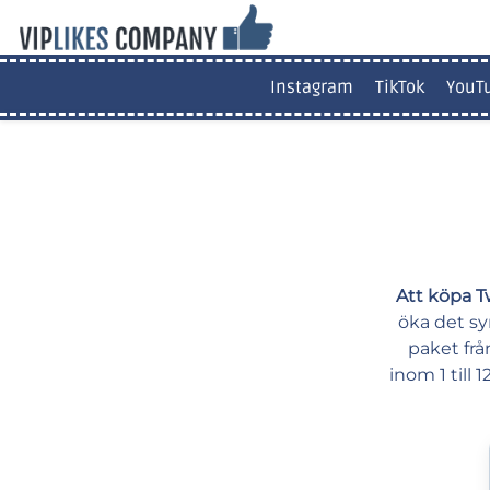
Instagram
TikTok
YouT
Att köpa Tw
öka det sy
paket från
inom 1 till