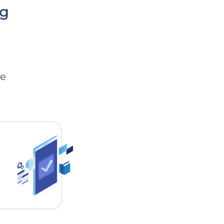
ig
re