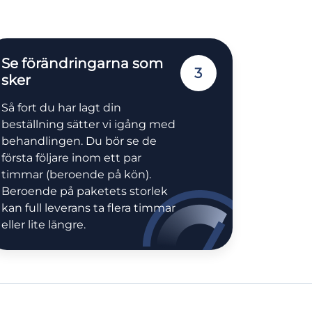
Se förändringarna som
3
sker
Så fort du har lagt din
beställning sätter vi igång med
behandlingen. Du bör se de
första följare inom ett par
timmar (beroende på kön).
Beroende på paketets storlek
kan full leverans ta flera timmar
eller lite längre.