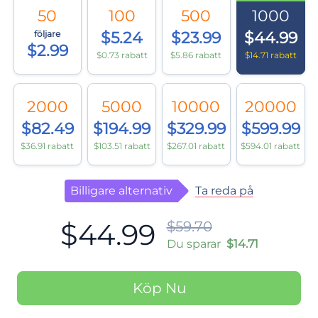
50
100
500
1000
följare
$5.24
$23.99
$44.99
$2.99
$0.73 rabatt
$5.86 rabatt
$14.71 rabatt
2000
5000
10000
20000
$82.49
$194.99
$329.99
$599.99
$36.91 rabatt
$103.51 rabatt
$267.01 rabatt
$594.01 rabatt
Ta reda på
Billigare alternativ
$44.99
$59.70
Du sparar
$14.71
Köp Nu