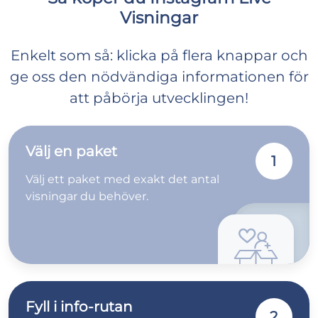
Visningar
Enkelt som så: klicka på flera knappar och
ge oss den nödvändiga informationen för
att påbörja utvecklingen!
Välj en paket
1
Välj ett paket med exakt det antal
visningar du behöver.
Fyll i info-rutan
2