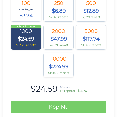
100
250
500
visningar
$6.89
$12.89
$3.74
$2.46 rabatt
$5.79 rabatt
BÄSTSÄLJANDE
1000
2000
5000
$24.59
$47.99
$117.74
$12.76 rabatt
$26.71 rabatt
$69.01 rabatt
10000
$224.99
$148.51 rabatt
$24.59
$37.35
Du sparar
$12.76
Köp Nu