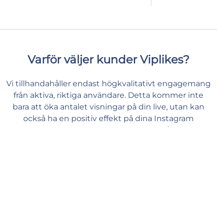
Varför väljer kunder Viplikes?
Vi tillhandahåller endast högkvalitativt engagemang
från aktiva, riktiga användare. Detta kommer inte
bara att öka antalet visningar på din live, utan kan
också ha en positiv effekt på dina Instagram
mätvärden. Hos oss kan du ge ditt innehåll det stöd
det behöver och känna dig trygg och lugn.