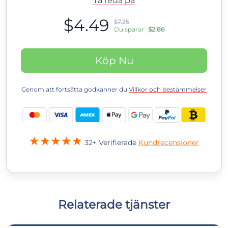
Ta reda på
$4.49
$7.35
Du sparar
$2.86
Köp Nu
Genom att fortsätta godkänner du
Villkor och bestämmelser
32+ Verifierade
Kundrecensioner
Relaterade tjänster