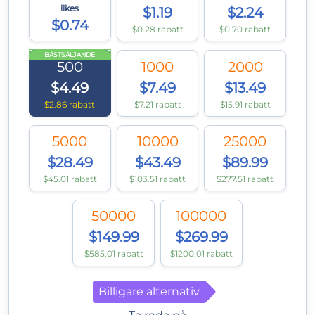
likes
$1.19
$2.24
$0.74
$0.28 rabatt
$0.70 rabatt
BÄSTSÄLJANDE
500
1000
2000
$4.49
$7.49
$13.49
$2.86 rabatt
$7.21 rabatt
$15.91 rabatt
5000
10000
25000
$28.49
$43.49
$89.99
$45.01 rabatt
$103.51 rabatt
$277.51 rabatt
50000
100000
$149.99
$269.99
$585.01 rabatt
$1200.01 rabatt
Billigare alternativ