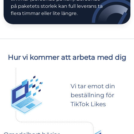
på paketets storlek kan full leverans ta
flera timmar eller lite längre.
Hur vi kommer att arbeta med dig
Vi tar emot din
beställning för
TikTok Likes