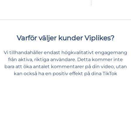
Varför väljer kunder Viplikes?
Vi tillhandahåller endast högkvalitativt engagemang
från aktiva, riktiga användare. Detta kommer inte
bara att öka antalet kommentarer på din video, utan
kan också ha en positiv effekt på dina TikTok
mätvärden. Hos oss kan du ge ditt innehåll det stöd
det behöver och känna dig trygg och lugn.