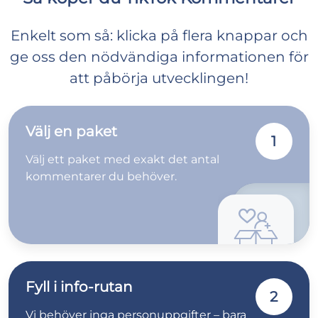
Enkelt som så: klicka på flera knappar och
ge oss den nödvändiga informationen för
att påbörja utvecklingen!
Välj en paket
1
Välj ett paket med exakt det antal
kommentarer du behöver.
Fyll i info-rutan
2
Vi behöver inga personuppgifter – bara