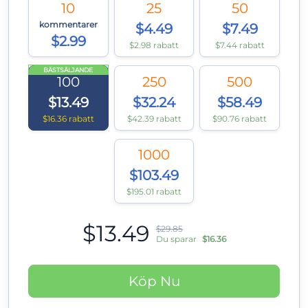
10
25
50
kommentarer
$4.49
$7.49
$2.99
$2.98 rabatt
$7.44 rabatt
BÄSTSÄLJANDE
100
250
500
$13.49
$32.24
$58.49
$16.36 rabatt
$42.39 rabatt
$90.76 rabatt
1000
$103.49
$195.01 rabatt
$13.49
$29.85
Du sparar
$16.36
Köp Nu