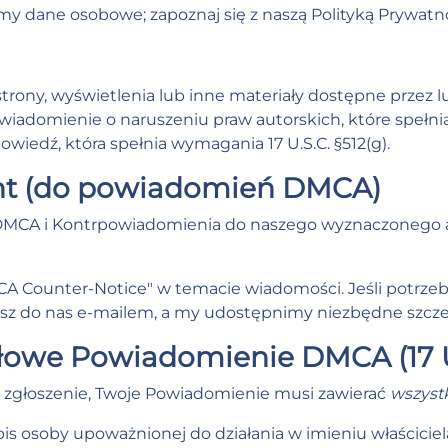
amy dane osobowe; zapoznaj się z naszą
Polityką Prywatn
 strony, wyświetlenia lub inne materiały dostępne przez 
iadomienie o naruszeniu praw autorskich, które spełnia 
wiedź, która spełnia wymagania 17 U.S.C. §512(g).
nt (do powiadomień DMCA)
DMCA i Kontrpowiadomienia do naszego wyznaczonego 
A Counter-Notice" w temacie wiadomości. Jeśli potrze
z do nas e-mailem, a my udostępnimy niezbędne szczeg
dłowe Powiadomienie DMCA (17 U.S
zgłoszenie, Twoje Powiadomienie musi zawierać
wszyst
is osoby upoważnionej do działania w imieniu właściciel