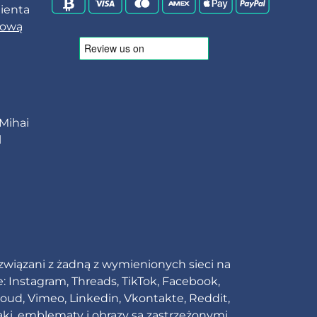
lienta
tową
 Mihai
l
 związani z żadną z wymienionych sieci na
: Instagram, Threads, TikTok, Facebook,
loud, Vimeo, Linkedin, Vkontakte, Reddit,
aki, emblematy i obrazy są zastrzeżonymi