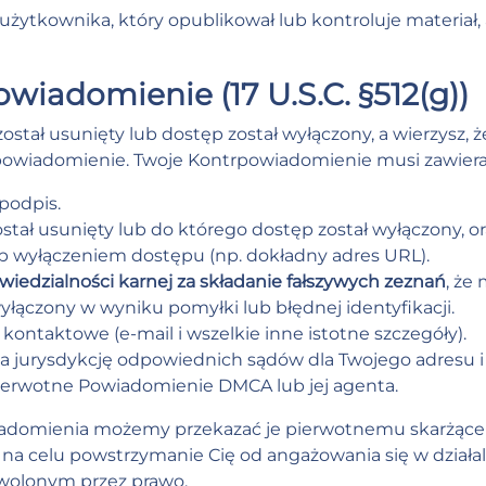
ytkownika, który opublikował lub kontroluje materiał, 
owiadomienie (17 U.S.C. §512(g))
 został usunięty lub dostęp został wyłączony, a wierzysz,
rpowiadomienie. Twoje Kontrpowiadomienie musi zawiera
 podpis.
ostał usunięty lub do którego dostęp został wyłączony, ora
ub wyłączeniem dostępu (np. dokładny adres URL).
iedzialności karnej za składanie fałszywych zeznań
, że
wyłączony w wyniku pomyłki lub błędnej identyfikacji.
 kontaktowe (e-mail i wszelkie inne istotne szczegóły).
na jurysdykcję odpowiednich sądów dla Twojego adresu i
pierwotne Powiadomienie DMCA lub jej agenta.
domienia możemy przekazać je pierwotnemu skarżącem
y na celu powstrzymanie Cię od angażowania się w dział
zwolonym przez prawo.