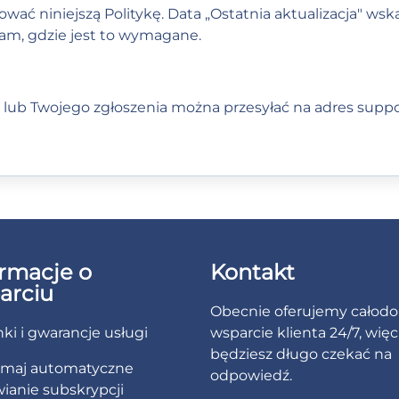
ać niniejszą Politykę. Data „Ostatnia aktualizacja" wsk
m, gdzie jest to wymagane.
ki lub Twojego zgłoszenia można przesyłać na adres
suppo
ormacje o
Kontakt
arciu
Obecnie oferujemy całod
ki i gwarancje usługi
wsparcie klienta 24/7, więc
będziesz długo czekać na
ymaj automatyczne
odpowiedź.
ianie subskrypcji