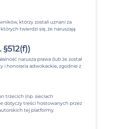
ników, którzy zostali uznani za
tórych twierdzi się, że naruszają
§512(f))
łalność narusza prawa (lub że został
 i honoraria adwokackie, zgodnie z
 trzecich (np. sieciach
nie dotyczy treści hostowanych przez
utorskich tej platformy.