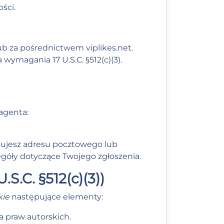
ości
.
lub za pośrednictwem viplikes.net.
wymagania 17 U.S.C. §512(c)(3).
agenta:
bujesz adresu pocztowego lub
óły dotyczące Twojego zgłoszenia.
.C. §512(c)(3))
kie
następujące elementy:
a praw autorskich.