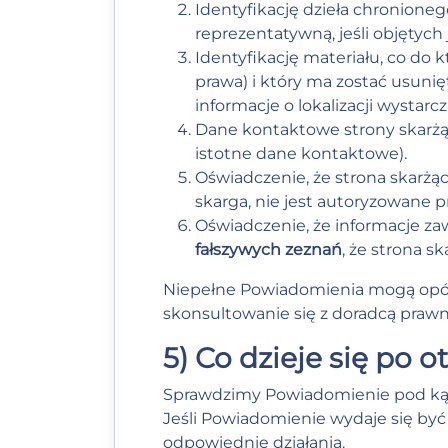
Identyfikację dzieła chronionego
reprezentatywną, jeśli objętych j
Identyfikację materiału, co do k
prawa) i który ma zostać usuni
informacje o lokalizacji wystarc
Dane kontaktowe strony skarżącej
istotne dane kontaktowe).
Oświadczenie, że strona skarż
skarga, nie jest autoryzowane p
Oświadczenie, że informacje z
fałszywych zeznań
, że strona s
Niepełne Powiadomienia mogą opóź
skonsultowanie się z doradcą praw
5) Co dzieje się p
Sprawdzimy Powiadomienie pod kąte
Jeśli Powiadomienie wydaje się by
odpowiednie działania.