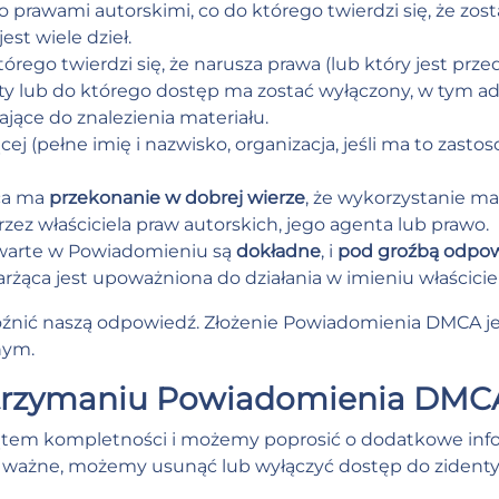
 prawami autorskimi, co do którego twierdzi się, że zosta
est wiele dzieł.
tórego twierdzi się, że narusza prawa (lub który jest prz
ęty lub do którego dostęp ma zostać wyłączony, w tym a
zające do znalezienia materiału.
 (pełne imię i nazwisko, organizacja, jeśli ma to zastos
ąca ma
przekonanie w dobrej wierze
, że wykorzystanie ma
rzez właściciela praw autorskich, jego agenta lub prawo.
awarte w Powiadomieniu są
dokładne
, i
pod groźbą odpowi
karżąca jest upoważniona do działania w imieniu właścicie
nić naszą odpowiedź. Złożenie Powiadomienia DMCA je
nym.
o otrzymaniu Powiadomienia DMC
m kompletności i możemy poprosić o dodatkowe informa
ć ważne, możemy usunąć lub wyłączyć dostęp do zidenty