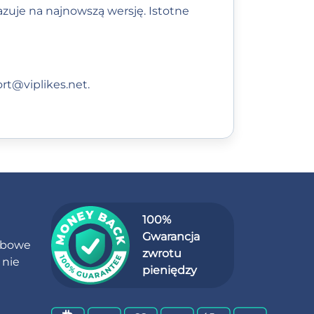
azuje na najnowszą wersję. Istotne
rt@viplikes.net
.
100%
Gwarancja
obowe
zwrotu
 nie
pieniędzy