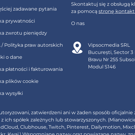
Skontaktuj się z obsługą k
ęściej zadawane pytania
za pomocą
stronę kontak
yka prywatności
O nas
yka zwrotu pieniędzy
/ Polityka praw autorskich
Vipsocmedia SRL
București, Sector 3
ki o dane
Bravu Nr 255 Subso
Modul S146
ka płatności i fakturowania
ka plików cookie
ka wysyłki
utoryzowani, zatwierdzeni ani w żaden sposób oficjalnie
ą z ich spółek zależnych lub stowarzyszonych. (Mianowicie
ndCloud, Clubhouse, Twitch, Pinterest, Dailymotion, Mixc
lickr, Kwai.) Wspomniane nazwy oraz powiązane nazwy, zn