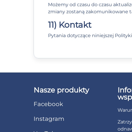
Możemy od czasu do czasu aktualizow
zmiany zostaną zakomunikowane ta
11) Kontakt
Pytania dotyczące niniejszej Polity
Nasze produkty
Inf
wsp
Facebook
Warun
Instagram
Zatrz
odnaw