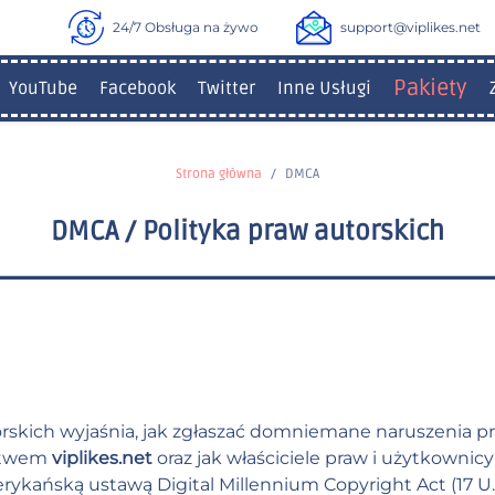
24/7 Obsługa na żywo
support@viplikes.net
Pakiety
YouTube
Facebook
Twitter
Inne Usługi
Strona główna
DMCA
DMCA / Polityka praw autorskich
orskich wyjaśnia, jak zgłaszać domniemane naruszenia pr
ictwem
viplikes.net
oraz jak właściciele praw i użytkownic
ańską ustawą Digital Millennium Copyright Act (17 U.S.C