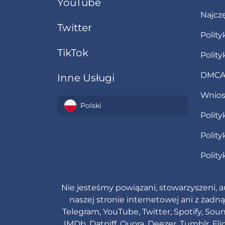
YouTube
Najcz
Twitter
Polit
TikTok
Polit
DMCA 
Inne Usługi
Wnios
Polski
Polity
Polity
Polity
Nie jesteśmy powiązani, stowarzyszeni, a
naszej stronie internetowej ani z żadn
Telegram, YouTube, Twitter, Spotify, Sou
IMDb, Datpiff, Quora, Deezer, Tumblr, F