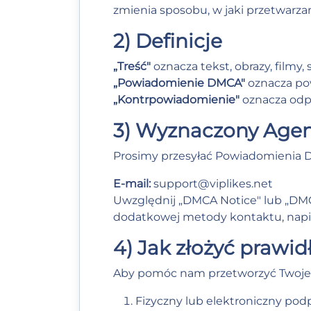
zmienia sposobu, w jaki przetwarz
2) Definicje
„Treść"
oznacza tekst, obrazy, filmy,
„Powiadomienie DMCA"
oznacza pow
„Kontrpowiadomienie"
oznacza odpo
3) Wyznaczony Age
Prosimy przesyłać Powiadomienia 
E-mail:
support@viplikes.net
Uwzględnij „DMCA Notice" lub „DMC
dodatkowej metody kontaktu, napis
4) Jak złożyć prawi
Aby pomóc nam przetworzyć Twoje 
Fizyczny lub elektroniczny podp