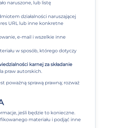
ło naruszone, lub listę
edmiotem działalności naruszającej
dres URL lub inne konkretne
owanie, e-mail i wszelkie inne
teriału w sposób, którego dotyczy
edzialności karnej za składanie
la praw autorskich.
st poważną sprawą prawną; rozważ
A
cje, jeśli będzie to konieczne.
fikowanego materiału i podjąć inne