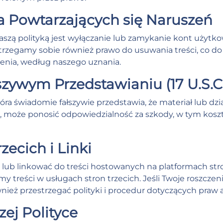
ca Powtarzających się Naruszeń
zą polityką jest wyłączanie lub zamykanie kont użytkow
strzegamy sobie również prawo do usuwania treści, co do k
enia, według naszego uznania.
szywym Przedstawianiu (17 U.S.C. 
óra świadomie fałszywie przedstawia, że materiał lub dzia
 może ponosić odpowiedzialność za szkody, w tym koszty
zecich i Linki
lub linkować do treści hostowanych na platformach stron
y treści w usługach stron trzecich. Jeśli Twoje roszcze
wnież przestrzegać polityki i procedur dotyczących praw a
zej Polityce